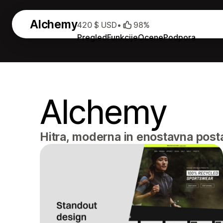
Alchemy
420 $ USD
•
98%
Pregled
Funkcije
Ocene
Podpora
Alchemy
Hitra, moderna in enostavna posta