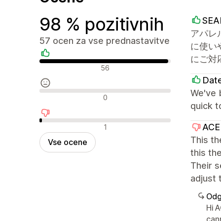
98 % pozitivnih
SEA
アパレ
57 ocen za vse prednastavitve
に使い
にご対
Pozitivne ocene
56
Dat
We've b
Nevtralne ocene
0
quick t
Negativne ocene
ACE
1
This t
Vse ocene
this th
Their s
adjust 
Odg
Hi A
can