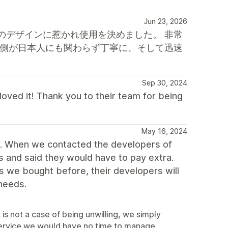
Jun 23, 2026
のデザインに惹かれ使用を決めました。 非常
方側が日本人にも関わらず丁寧に、そして迅速
Sep 30, 2024
ved it! Thank you to their team for being
May 16, 2024
d. When we contacted the developers of
us and said they would have to pay extra.
s we bought before, their developers will
 needs.
is not a case of being unwilling, we simply
 service we would have no time to manage,