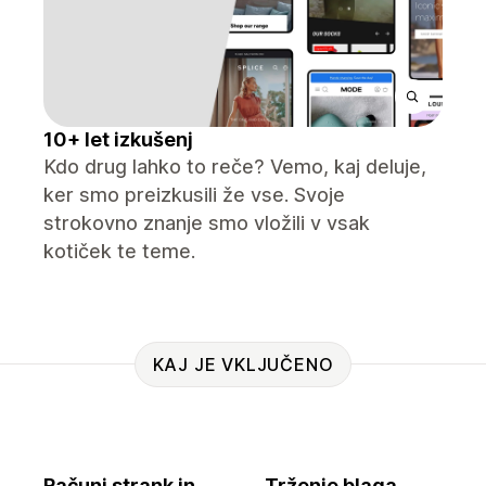
10+ let izkušenj
Kdo drug lahko to reče? Vemo, kaj deluje,
ker smo preizkusili že vse. Svoje
strokovno znanje smo vložili v vsak
kotiček te teme.
KAJ JE VKLJUČENO
Računi strank in
Trženje blaga