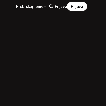
Prebrskaj teme
Prijava
Prijava