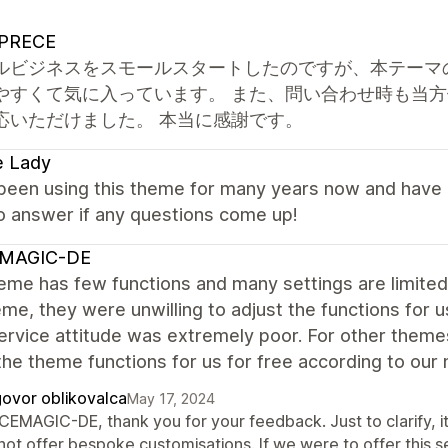
PRECE
ルビジネスをスモールスタートしたのですが、本テーマ
やすくて気に入っています。 また、問い合わせ時も当
応いただけました。 本当に感謝です。
e Lady
een using this theme for many years now and have lo
o answer if any questions come up!
MAGIC-DE
heme has few functions and many settings are limite
eme, they were unwilling to adjust the functions for 
ervice attitude was extremely poor. For other theme
the theme functions for us for free according to our
ovor oblikovalca
May 17, 2024
CEMAGIC-DE, thank you for your feedback. Just to clarify, it 
not offer bespoke customisations. If we were to offer this