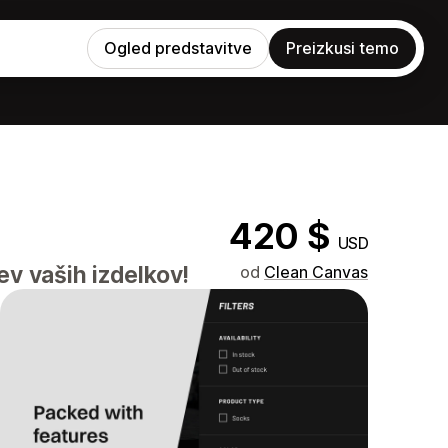
Ogled predstavitve
Preizkusi temo
420 $
USD
ev vaših izdelkov!
od
Clean Canvas