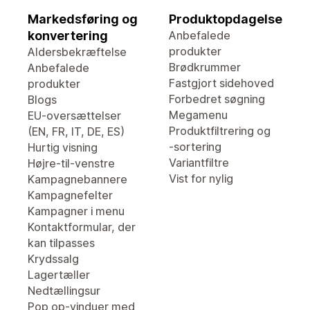
Markedsføring og
Produktopdagelse
konvertering
Anbefalede
produkter
Aldersbekræftelse
Brødkrummer
Anbefalede
Fastgjort sidehoved
produkter
Forbedret søgning
Blogs
Megamenu
EU-oversættelser
Produktfiltrering og
(EN, FR, IT, DE, ES)
-sortering
Hurtig visning
Variantfiltre
Højre-til-venstre
Vist for nylig
Kampagnebannere
Kampagnefelter
Kampagner i menu
Kontaktformular, der
kan tilpasses
Krydssalg
Lagertæller
Nedtællingsur
Pop op-vinduer med