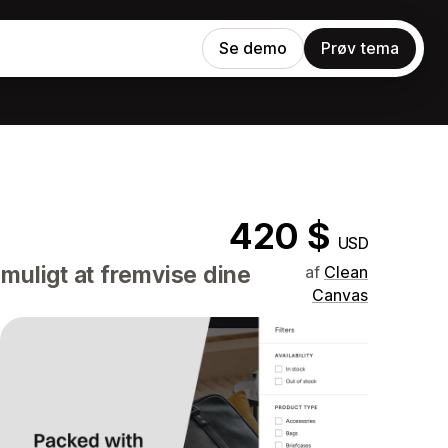
Se demo
Prøv tema
420 $
USD
muligt at fremvise dine
af
Clean
Canvas