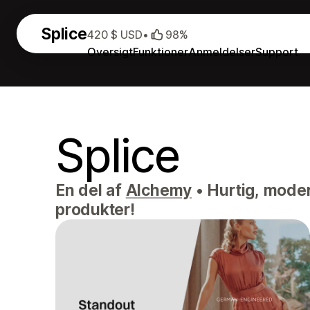
Splice
420 $ USD
•
98%
Oversigt
Funktioner
Anmeldelser
Support
Splice
En del af
Alchemy
•
Hurtig, moder
produkter!