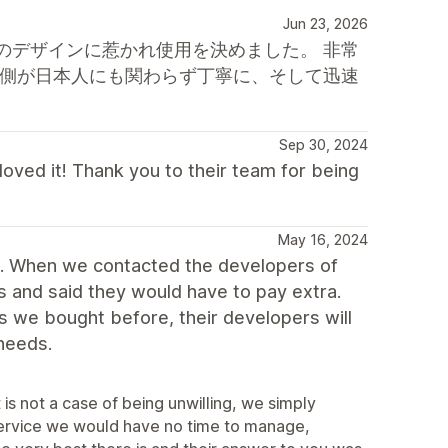
Jun 23, 2026
のデザインに惹かれ使用を決めました。 非常
方側が日本人にも関わらず丁寧に、そして迅速
Sep 30, 2024
ved it! Thank you to their team for being
May 16, 2024
d. When we contacted the developers of
us and said they would have to pay extra.
s we bought before, their developers will
 needs.
is not a case of being unwilling, we simply
 service we would have no time to manage,