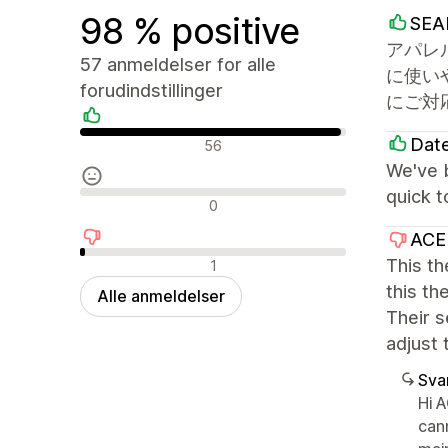
98 % positive
SEA
アパレ
57 anmeldelser for alle
に使い
forudindstillinger
にご対
Positive anmeldelser
Dat
56
We've b
quick t
Neutrale anmeldelser
0
ACE
Negative anmeldelser
This t
1
this th
Alle anmeldelser
Their s
adjust 
Sva
Hi A
can