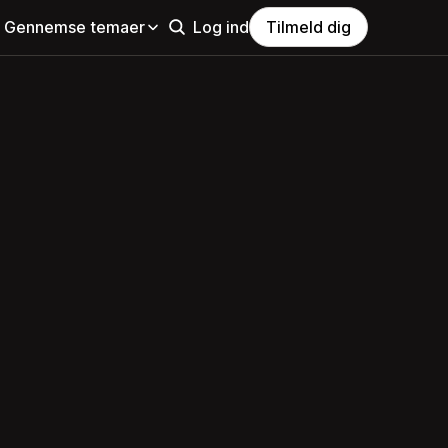
Gennemse temaer
Log ind
Tilmeld dig