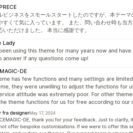
PRECE
ルビジネスをスモールスタートしたのですが、本テーマ
やすくて気に入っています。 また、問い合わせ時も当
応いただけました。 本当に感謝です。
e Lady
een using this theme for many years now and have lo
o answer if any questions come up!
MAGIC-DE
heme has few functions and many settings are limite
eme, they were unwilling to adjust the functions for 
ervice attitude was extremely poor. For other theme
the theme functions for us for free according to our
r fra designer
May 17, 2024
CEMAGIC-DE, thank you for your feedback. Just to clarify, it 
not offer bespoke customisations. If we were to offer this