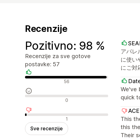
Recenzije
Pozitivno: 98 %
SEA
アパレ
Recenzije za sve gotove
に使い
postavke: 57
にご対
Pozitivne recenzije
Dat
56
We've b
quick t
Neutralne recenzije
0
ACE
Negativne recenzije
This t
1
this th
Sve recenzije
Their s