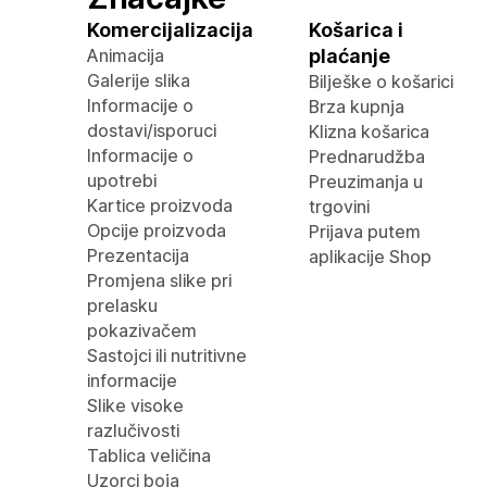
Komercijalizacija
Košarica i
Animacija
plaćanje
Galerije slika
Bilješke o košarici
Informacije o
Brza kupnja
dostavi/isporuci
Klizna košarica
Informacije o
Prednarudžba
upotrebi
Preuzimanja u
Kartice proizvoda
trgovini
Opcije proizvoda
Prijava putem
Prezentacija
aplikacije Shop
Promjena slike pri
prelasku
pokazivačem
Sastojci ili nutritivne
informacije
Slike visoke
razlučivosti
Tablica veličina
Uzorci boja