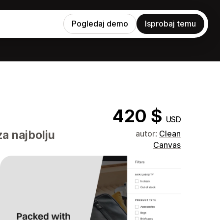
Pogledaj demo
Isprobaj temu
420 $
USD
za najbolju
autor:
Clean
Canvas