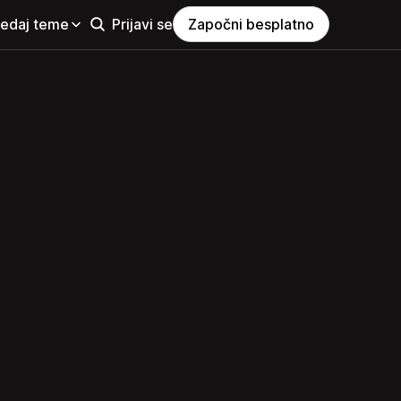
ledaj teme
Prijavi se
Započni besplatno