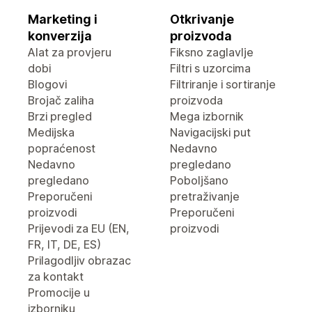
Marketing i
Otkrivanje
konverzija
proizvoda
Alat za provjeru
Fiksno zaglavlje
dobi
Filtri s uzorcima
Blogovi
Filtriranje i sortiranje
Brojač zaliha
proizvoda
Brzi pregled
Mega izbornik
Medijska
Navigacijski put
popraćenost
Nedavno
Nedavno
pregledano
pregledano
Poboljšano
Preporučeni
pretraživanje
proizvodi
Preporučeni
Prijevodi za EU (EN,
proizvodi
FR, IT, DE, ES)
Prilagodljiv obrazac
za kontakt
Promocije u
izborniku