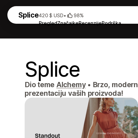
Splice
420 $ USD
•
98%
Pregled
Značajke
Recenzije
Podrška
Splice
Dio teme
Alchemy
•
Brzo, moderno
prezentaciju vaših proizvoda!