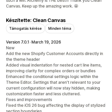
such a win. Alchemy is THE best!!! Thank you Clean
Canvas. Keep up the amazing work. 🤩
Készítette: Clean Canvas
Támogatás kérése
Minden téma
Version 7.0.1
•
March 19, 2026
New
Add the new Shopify Customer Accounts directly in
the theme header
Added visual indentation for nested cart line items,
improving clarity for complex orders or bundles
Enhanced the conditional settings logic within the
Theme Editor. Settings that aren't relevant to your
current configuration will now stay hidden, making
customization faster and less cluttered.
Fixes and improvements
Fixed the iOS 26 bug affecting the display of stylized
section boundaries