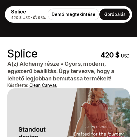
Splice
Demó megtekintése
Kipróbálás
420 $ USD
•
98%
Splice
420 $
USD
A(z)
Alchemy
része
•
Gyors, modern,
egyszerű beállítás. Úgy tervezve, hogy a
lehető legjobban bemutassa termékeit!
Készítette:
Clean Canvas