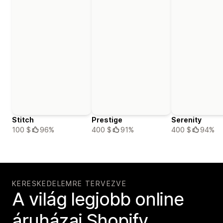
Stitch
Prestige
Serenity
100 $
96%
400 $
91%
400 $
94%
KERESKEDELEMRE TERVEZVE
A világ legjobb online
áruházai Shopify