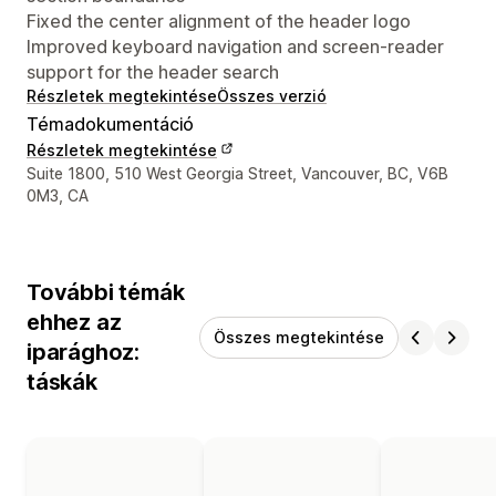
Fixed the center alignment of the header logo
Improved keyboard navigation and screen-reader
support for the header search
Részletek megtekintése
Összes verzió
Témadokumentáció
Részletek megtekintése
Dizájner kapcsolattartási adatai
Suite 1800, 510 West Georgia Street, Vancouver, BC, V6B
0M3, CA
További témák
ehhez az
Összes megtekintése
iparághoz:
táskák