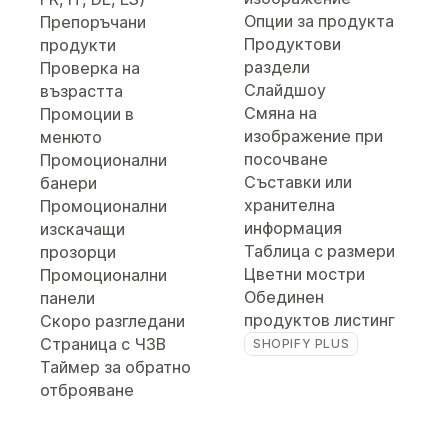
Опции за продукта
Препоръчани
Продуктови
продукти
раздели
Проверка на
Слайдшоу
възрастта
Смяна на
Промоции в
изображение при
менюто
посочване
Промоционални
Съставки или
банери
хранителна
Промоционални
информация
изскачащи
Таблица с размери
прозорци
Цветни мостри
Промоционални
Обединен
панели
продуктов листинг
Скоро разгледани
Страница с ЧЗВ
SHOPIFY PLUS
Таймер за обратно
отброяване