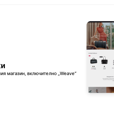
ки
шия магазин, включително „Weave“