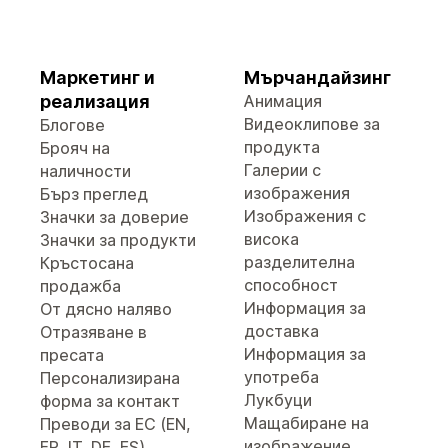
Маркетинг и
Мърчандайзинг
реализация
Анимация
Видеоклипове за
Блогове
продукта
Брояч на
Галерии с
наличности
изображения
Бърз преглед
Изображения с
Значки за доверие
висока
Значки за продукти
разделителна
Кръстосана
способност
продажба
Информация за
От дясно наляво
доставка
Отразяване в
Информация за
пресата
употреба
Персонализирана
Лукбуци
форма за контакт
Мащабиране на
Преводи за ЕС (EN,
изображение
FR, IT, DE, ES)