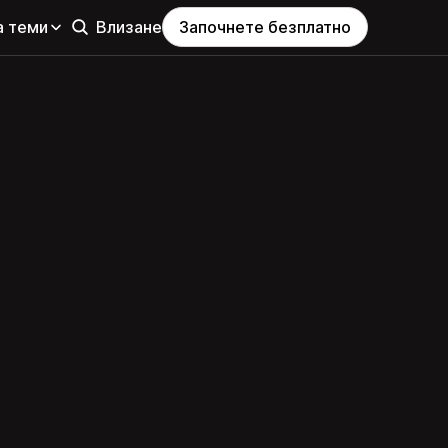
а теми
Влизане
Започнете безплатно