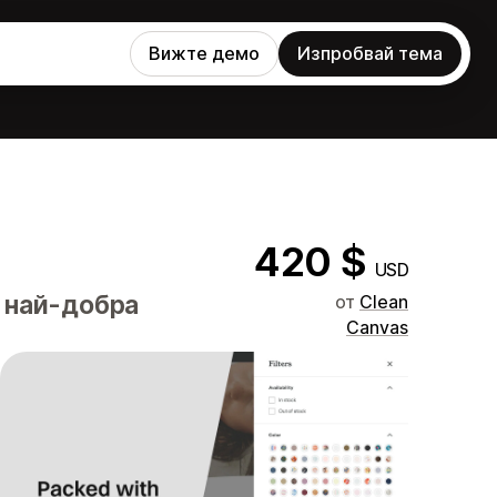
Вижте демо
Изпробвай тема
420 $
USD
а най-добра
от
Clean
Canvas