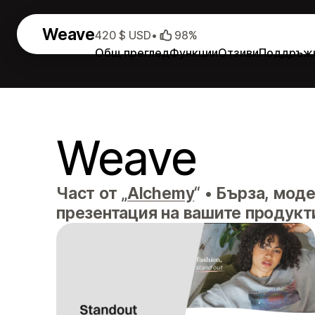
Weave
420 $ USD
•
98%
Общ преглед
Функции
Отзиви
Поддръж
Weave
Част от „
Alchemy
“
•
Бърза, моде
презентация на вашите продукт