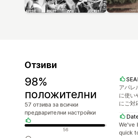
Отзиви
98%
SEA
アパレ
положителни
に使い
にご対
57 отзива за всички
предварителни настройки
Dat
We've b
Положителни отзиви
56
quick t