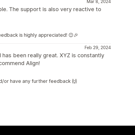
Mar 8, 2024
le. The support is also very reactive to
feedback is highly appreciated! 😊🎉
Feb 29, 2024
 has been really great. XYZ is constantly
recommend Align!
nd/or have any further feedback 🙌