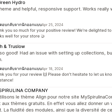
Green Hydro
heme and helpful, responsive support. Works really w
!
ตอบกลับจากนักออกแบบ
Apr 25, 2024
nk you so much for your positive review! We're delighted t
s well for your store 🤝
h & Truslow
 so good! Had an issue with setting up collections, 
n.
ตอบกลับจากนักออกแบบ
Apr 18, 2024
nk you for your review 🙌 Please don't hesitate to let us kn
istance!
SPIRULINA COMPANY
ilisons le thème Align pour notre site MySpirulina
 aux thèmes gratuits. En effet vous allez donner un v
t. La fluidité des modules, ainsi que la diversité de 