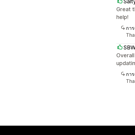
Salt
Great t
help!
การ
Than
SB
Overall
updatin
การ
Tha