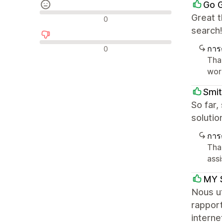
Go 
รีวิวที่เป็นกลาง
Great t
0
search
รีวิวเชิงลบ
การ
0
Tha
work
Smit
So far,
solutio
การ
Tha
ass
MY 
Nous ut
rapport
interne