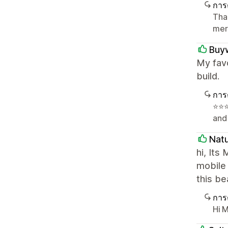
การ
Tha
mer
Buyw
My favo
build.
การ
⭐️⭐
and
Nat
hi, Its
mobile
this b
การ
Hi M