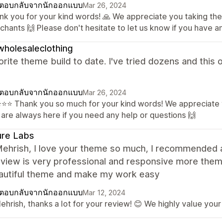
ตอบกลับจากนักออกแบบ
Mar 26, 2024
nk you for your kind words! 🙏 We appreciate you taking the
chants 🙌 Please don't hesitate to let us know if you have a
holesaleclothing
rite theme build to date. I've tried dozens and this
ตอบกลับจากนักออกแบบ
Mar 26, 2024
️⭐️⭐️⭐️ Thank you so much for your kind words! We appreciate
 are always here if you need any help or questions 🙌
ure Labs
 Mehrish, I love your theme so much, I recommended a
 view is very professional and responsive more them
eautiful theme and make my work easy
ตอบกลับจากนักออกแบบ
Mar 12, 2024
ehrish, thanks a lot for your review! 😊 We highly value your 