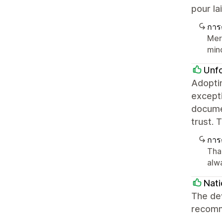
pour la
การ
Mer
mind
Unf
Adopti
excepti
documen
trust. 
การ
Tha
alw
Nati
The de
recomm