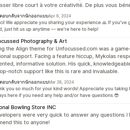
isser libre court à votre créativité. De plus vous bén
ตอบกลับจากนักออกแบบ
Apr 8, 2024
ci! We appreciate you sharing your experience 🙏 If you've
, just hit us up anytime — we're here to help!
ocussed Photography & Art
ng the Align theme for Unfocussed.com was a game-
onal support. Facing a feature hiccup, Mykolas respo
ted, informative solution. His quick, knowledgeable
Top-notch support like this is rare and invaluable.
ตอบกลับจากนักออกแบบ
Mar 28, 2024
nk you so much for your kind words! Appreciate you taking 
ays here if you need any help and/or have questions 😎
onal Bowling Store INC
velopers were very quick to answer any questions I 
end this to anyone!