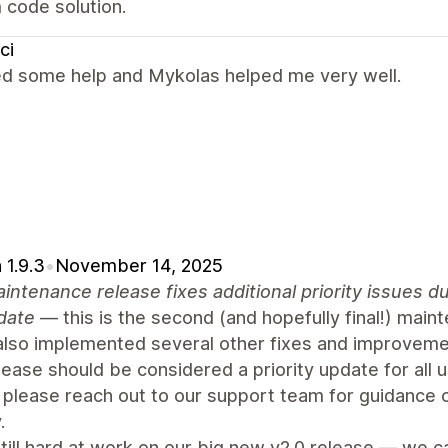
 code solution.
ci
ed some help and Mykolas helped me very well.
 1.9.3
•
November 14, 2025
intenance release fixes additional priority issues
date
— this is the second (and hopefully final!) mai
also implemented several other fixes and improveme
lease should be considered a priority update for all 
 please reach out to our support team for guidance 
.
till hard at work on our big new v2.0 release — we 