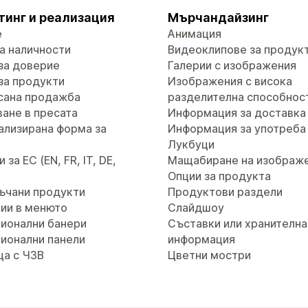
тинг и реализация
Мърчандайзинг
е
Анимация
а наличности
Видеоклипове за продук
за доверие
Галерии с изображения
за продукти
Изображения с висока
сана продажба
разделителна способнос
ане в пресата
Информация за доставка
ализирана форма за
Информация за употреба
т
Лукбуци
за ЕС (EN, FR, IT, DE,
Мащабиране на изображ
Опции за продукта
ъчани продукти
Продуктови раздели
ии в менюто
Слайдшоу
ионални банери
Съставки или хранителна
ионални панели
информация
ца с ЧЗВ
Цветни мостри