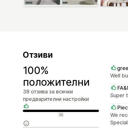
Отзиви
100%
gree
Well bu
положителни
FA&
38 отзива за всички
Super t
предварителни настройки
Piec
Положителни отзиви
We rece
38
Specia