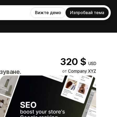
Вижте демо
Изпробвай тема
320 $
USD
зуване.
от
Company XYZ