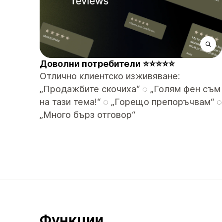
️Доволни потребители ⭐⭐⭐⭐⭐
Отлично клиентско изживяване:
„Продажбите скочиха“ ◌ „Голям фен съм
на тази тема!“ ◌ „Горещо препоръчвам“ ◌
„Много бърз отговор“
Функции