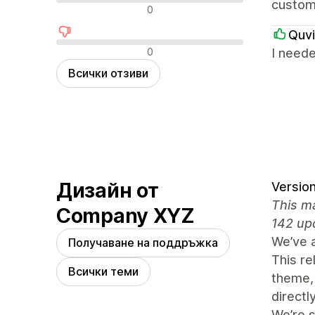
custom
Неутрални отзиви
0
Quvi
Отрицателни отзиви
0
I need
Всички отзиви
Дизайн от
Version
This ma
Company XYZ
142 up
We’ve 
Получаване на поддръжка
This re
Всички теми
theme,
directly
We’re s