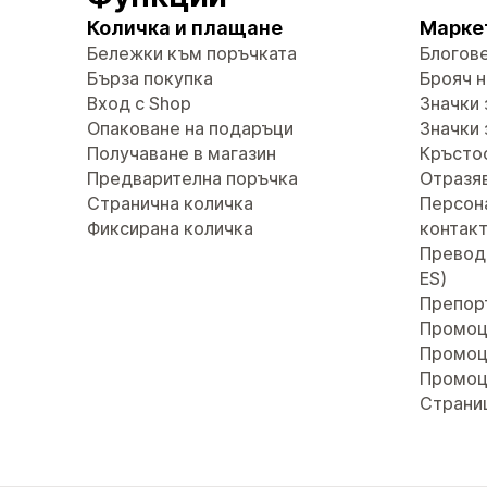
Количка и плащане
Марке
Бележки към поръчката
Блогов
Бърза покупка
Брояч н
Вход с Shop
Значки 
Опаковане на подаръци
Значки 
Получаване в магазин
Кръсто
Предварителна поръчка
Отразяв
Странична количка
Персон
Фиксирана количка
контак
Преводи 
ES)
Препор
Промоц
Промоц
Промоц
Страни