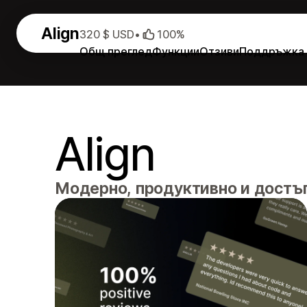
Align
320 $ USD
•
100%
Общ преглед
Функции
Отзиви
Поддръжка
Align
Модерно, продуктивно и достъп