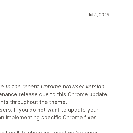
Jul 3, 2025
 due to the recent Chrome browser version
ntenance release due to this Chrome update.
nts throughout the theme.
users. If you do not want to update your
on implementing specific Chrome fixes
can't wait to show you what we’ve been