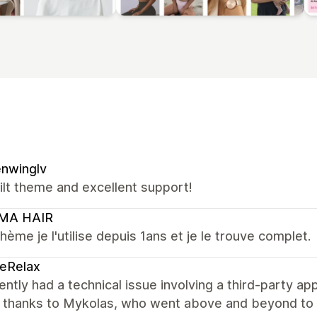
nwinglv
ilt theme and excellent support!
MA HAIR
hème je l'utilise depuis 1ans et je le trouve complet.
eRelax
ntly had a technical issue involving a third-party app
l thanks to Mykolas, who went above and beyond to 