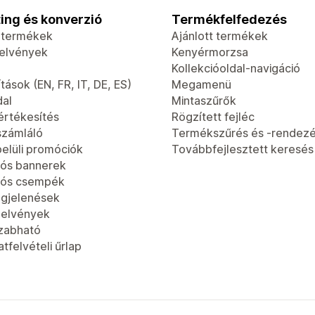
ing és konverzió
Termékfelfedezés
t termékek
Ajánlott termékek
jelvények
Kenyérmorzsa
Kollekcióoldal-navigáció
tások (EN, FR, IT, DE, ES)
Megamenü
dal
Mintaszűrők
értékesítés
Rögzített fejléc
számláló
Termékszűrés és -rendez
elüli promóciók
Továbbfejlesztett keresés
ós bannerek
iós csempék
gjelenések
jelvények
zabható
tfelvételi űrlap