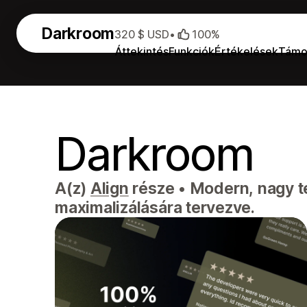
Darkroom
320 $ USD
•
100%
Áttekintés
Funkciók
Értékelések
Támo
Darkroom
A(z)
Align
része
•
Modern, nagy te
maximalizálására tervezve.