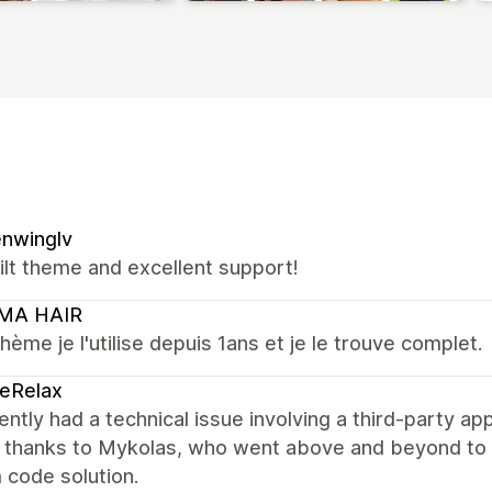
nwinglv
ilt theme and excellent support!
MA HAIR
hème je l'utilise depuis 1ans et je le trouve complet.
eRelax
ntly had a technical issue involving a third-party app
l thanks to Mykolas, who went above and beyond to 
 code solution.