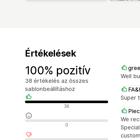
Értékelések
100% pozitív
gree
Well bu
38 értékelés az összes
sablonbeállításhoz
FA&
Super t
Pozitív értékelések
38
Piec
We rece
Semleges értékelések
0
Specia
custom