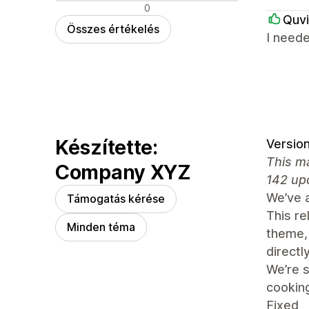
Negatív értékelések
0
Quvi
Összes értékelés
I need
Készítette:
Version
This ma
Company XYZ
142 up
We’ve 
Támogatás kérése
This re
Minden téma
theme,
directly
We’re s
cooking
Fixed