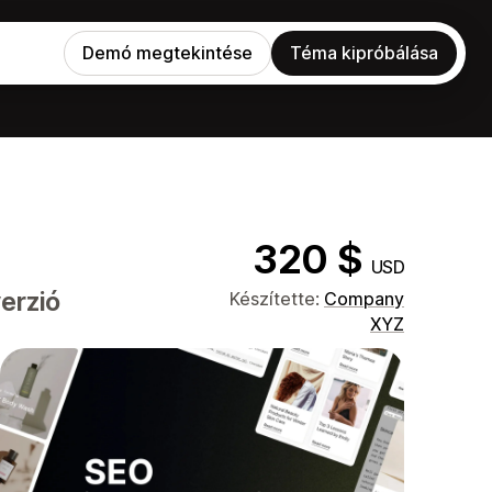
Demó megtekintése
Téma kipróbálása
320 $
USD
erzió
Készítette:
Company
XYZ