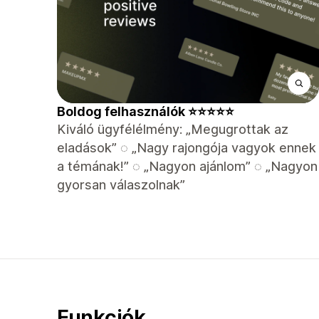
️Boldog felhasználók ⭐⭐⭐⭐⭐
Kiváló ügyfélélmény: „Megugrottak az
eladások” ◌ „Nagy rajongója vagyok ennek
a témának!” ◌ „Nagyon ajánlom” ◌ „Nagyon
gyorsan válaszolnak”
Funkciók