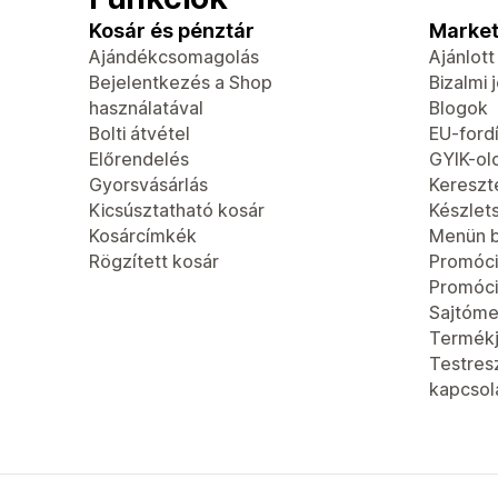
Kosár és pénztár
Market
Ajándékcsomagolás
Ajánlot
Bejelentkezés a Shop
Bizalmi 
használatával
Blogok
Bolti átvétel
EU-fordí
Előrendelés
GYIK-ol
Gyorsvásárlás
Kereszt
Kicsúsztatható kosár
Készlet
Kosárcímkék
Menün b
Rögzített kosár
Promóci
Promóc
Sajtóme
Termék
Testres
kapcsola