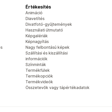
Értékesítés
Animáció
Diavetítés
Divatfotó-gyűjtemények
Használati útmutató
Képgalériák
Képnagyítás
és
Nagy felbontású képek
Szállítási és kiszállítási
információk
Színminták
Termékfülek
Termékopciók
Termékvideók
Összetevők vagy tápértékadatok