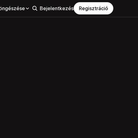
öngészése
Bejelentkezés
Regisztráció