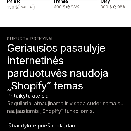
Painto
Framia
Clay
400 $
98%
300 $
98%
150 $
NAUJA
SUKURTA PREKYBAI
Geriausios pasaulyje
internetinės
parduotuvės naudoja
„Shopify“ temas
Pritaikyta ateičiai
Reguliariai atnaujinama ir visada suderinama su
naujausiomis „Shopify“ funkcijomis.
Išbandykite prieš mokėdami