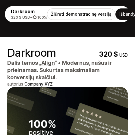
Darkroom
Žiūrėti demonstracinę versiją
Išbandy
320 $ USD
•
100%
Darkroom
320 $
USD
Dalis temos „
Align
“
•
Modernus, našus ir
prieinamas. Sukurtas maksimaliam
konversijų skaičiui.
autorius
Company XYZ