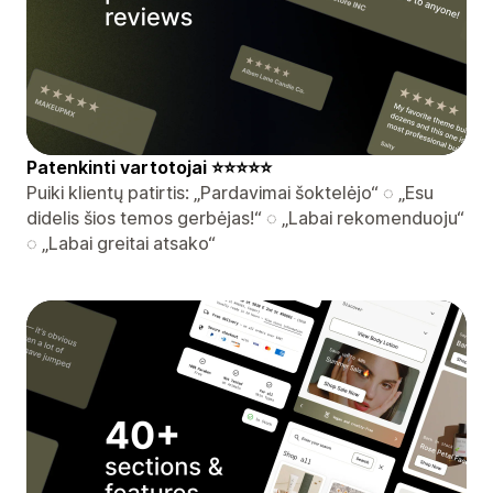
️Patenkinti vartotojai ⭐⭐⭐⭐⭐
Puiki klientų patirtis: „Pardavimai šoktelėjo“ ◌ „Esu
didelis šios temos gerbėjas!“ ◌ „Labai rekomenduoju“
◌ „Labai greitai atsako“