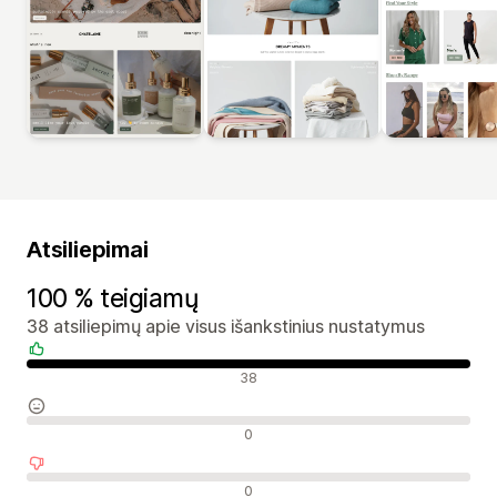
Atsiliepimai
100 % teigiamų
38 atsiliepimų apie visus išankstinius nustatymus
Teigiami atsiliepimai
38
Neutralūs atsiliepimai
0
Neigiami atsiliepimai
0