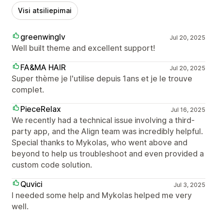
Visi atsiliepimai
greenwinglv
Jul 20, 2025
Well built theme and excellent support!
FA&MA HAIR
Jul 20, 2025
Super thème je l'utilise depuis 1ans et je le trouve
complet.
PieceRelax
Jul 16, 2025
We recently had a technical issue involving a third-
party app, and the Align team was incredibly helpful.
Special thanks to Mykolas, who went above and
beyond to help us troubleshoot and even provided a
custom code solution.
Quvici
Jul 3, 2025
I needed some help and Mykolas helped me very
well.