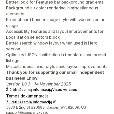
Better logic for Features bar background gradients
Background alt color rendering in miscellaneous
elements
Product card banner image style with variants color
usage
Accessibility features and layout improvements for
Localization selectors block
Better search window layout when used in Hero
section
Optimized JSON sanitization in templates and preset
listings
Miscellaneous minor styles and layout improvements
Thank you for supporting our small independent
business! Enjoy!
Version 1.9.3 - 14 November 2025
Žiūrėti išsamią informaciją
Visos versijos
Temos dokumentacija
Žiūrėti išsamią informaciją
Kūrėjo kontaktiniai duomenys
5830 E 2nd St #96683, Casper, WY, 82609, US
support@companyxyz.io