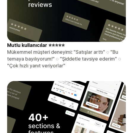
️Mutlu kullanıcılar ⭐⭐⭐⭐⭐
Mükemmel müşteri deneyimi: "Satışlar arttı" ◌ "Bu
temaya bayılıyorum!" ◌ "Şiddetle tavsiye ederim" ◌
"Çok hızlı yanıt veriyorlar"