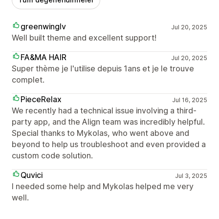
greenwinglv
Jul 20, 2025
Well built theme and excellent support!
FA&MA HAIR
Jul 20, 2025
Super thème je l'utilise depuis 1ans et je le trouve
complet.
PieceRelax
Jul 16, 2025
We recently had a technical issue involving a third-
party app, and the Align team was incredibly helpful.
Special thanks to Mykolas, who went above and
beyond to help us troubleshoot and even provided a
custom code solution.
Quvici
Jul 3, 2025
I needed some help and Mykolas helped me very
well.