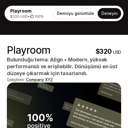
Playroom
Demoyu görüntüle
Deneyin
$320 USD
•
100%
Playroom
$320
USD
Bulunduğu tema:
Align
•
Modern, yüksek
performanslı ve erişilebilir. Dönüşümü en üst
düzeye çıkarmak için tasarlandı.
Geliştiren:
Company XYZ