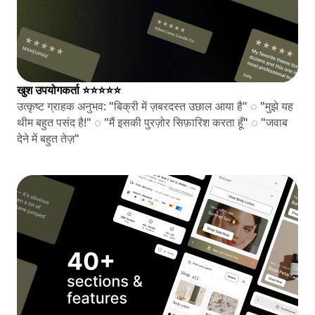
️खुश उपयोगकर्ता ⭐⭐⭐⭐⭐
उत्कृष्ट ग्राहक अनुभव: "बिक्री में ज़बरदस्त उछाल आया है" ◌ "मुझे यह
थीम बहुत पसंद है!" ◌ "मैं इसकी पुरज़ोर सिफ़ारिश करता हूँ" ◌ "जवाब
देने में बहुत तेज़"