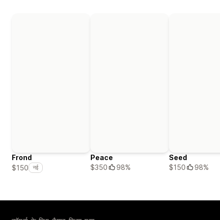
Frond
Peace
Seed
$350
98%
$150
98%
$150
नई