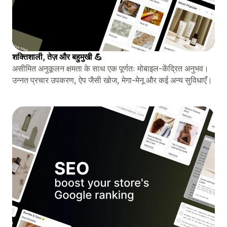
शक्तिशाली, तेज़ और बहुमुखी 💪
असीमित अनुकूलन क्षमता के साथ एक पूर्णतः मोबाइल-केंद्रित अनुभव।
उन्नत प्रचार उपकरण, ऐप जैसी खोज, मेगा-मेनू और कई अन्य सुविधाएँ।