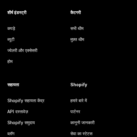
शीर्ष इंडस्ट्री
कैटगरी
कपड़े
सभी थीम
ब्यूटी
मुफ़्त थीम
ज्वेलरी और एक्सेसरी
होम
सहायता
Shopify
Shopify सहायता केंद्र
हमारे बारे में
API दस्तावेज़
पार्टनर
Shopify समुदाय
कानूनी जानकारी
ब्लॉग
सेवा का स्टेटस