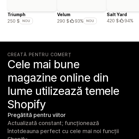
Triumph
Velum
Salt Yard
420 $
94%
250 $
290 $
93%
NOU
NOU
CREATĂ PENTRU COMERȚ
Cele mai bune
magazine online din
lume utilizează temele
Shopify
Pregătită pentru viitor
Actualizată constant; funcționează
întotdeauna perfect cu cele mai noi funcții