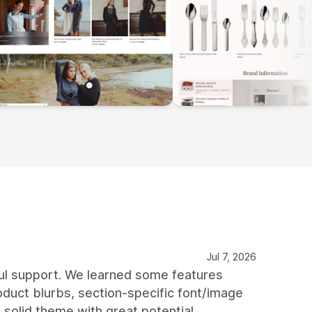
Jul 7, 2026
pful support. We learned some features
roduct blurbs, section‑specific font/image
 a solid theme with great potential.