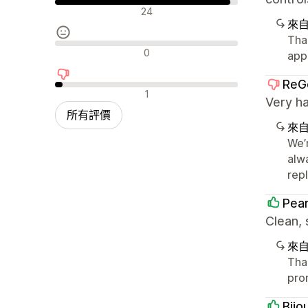
正面評論
24
來
Tha
中立評論
0
app
ReG
負面評論
1
Very ha
所有評價
來
We’
alw
repl
Pear
Clean,
來
Tha
pro
Bijo