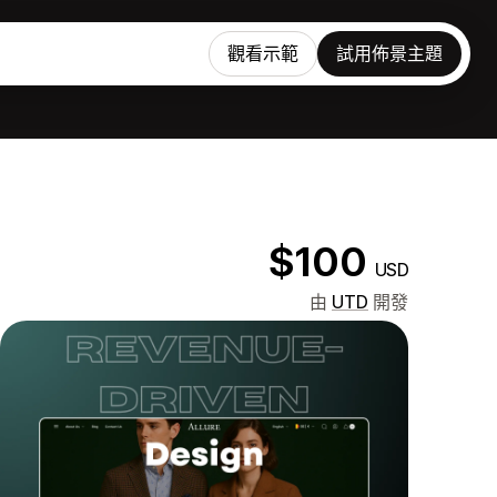
觀看示範
試用佈景主題
$100
USD
由
UTD
開發