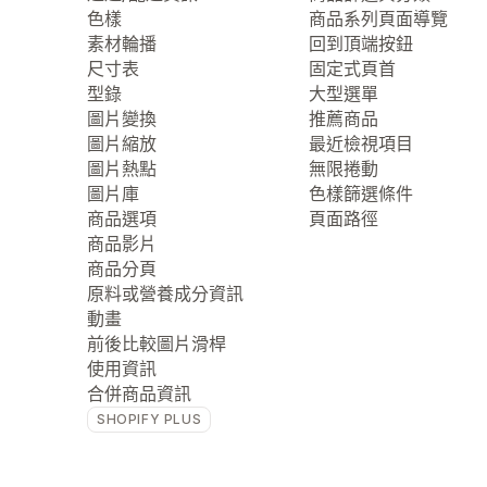
色樣
商品系列頁面導覽
素材輪播
回到頂端按鈕
尺寸表
固定式頁首
型錄
大型選單
圖片變換
推薦商品
圖片縮放
最近檢視項目
圖片熱點
無限捲動
圖片庫
色樣篩選條件
商品選項
頁面路徑
商品影片
商品分頁
原料或營養成分資訊
動畫
前後比較圖片滑桿
使用資訊
合併商品資訊
SHOPIFY PLUS