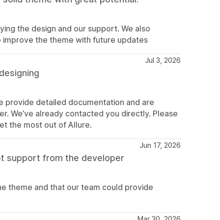
ying the design and our support. We also
o improve the theme with future updates
Jul 3, 2026
 designing
We provide detailed documentation and are
r. We’ve already contacted you directly. Please
et the most out of Allure.
Jun 17, 2026
pt support from the developer
the theme and that our team could provide
Mar 30, 2026