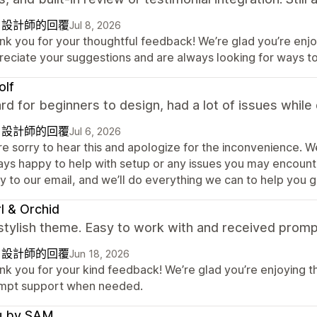
自設計師的回覆
Jul 8, 2026
nk you for your thoughtful feedback! We’re glad you’re enjo
reciate your suggestions and are always looking for ways t
olf
rd for beginners to design, had a lot of issues while
自設計師的回覆
Jul 6, 2026
re sorry to hear this and apologize for the inconvenience. 
ays happy to help with setup or any issues you may encounte
y to our email, and we’ll do everything we can to help you g
l & Orchid
 stylish theme. Easy to work with and received prom
自設計師的回覆
Jun 18, 2026
nk you for your kind feedback! We’re glad you’re enjoying 
mpt support when needed.
u by SAM