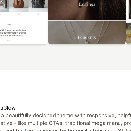
naGlow
s a beautifully designed theme with responsive, hel
native - like multiple CTAs, traditional mega menu, p
s, and built‑in review or testimonial integration. Still