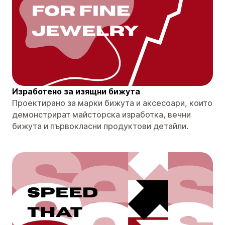
Изработено за изящни бижута
Проектирано за марки бижута и аксесоари, които
демонстрират майсторска изработка, вечни
бижута и първокласни продуктови детайли.