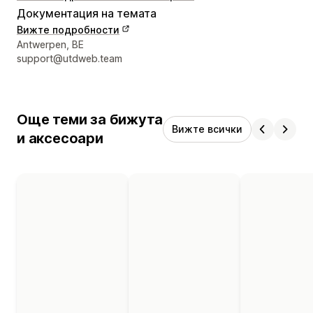
Документация на темата
Вижте подробности
Данни за връзка с дизайнера
Antwerpen, BE
support@utdweb.team
Още теми за бижута
Вижте всички
и аксесоари