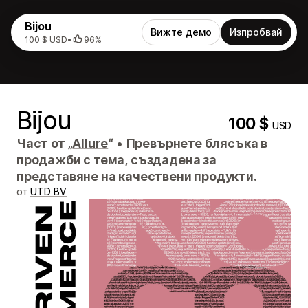
Bijou
Вижте демо
Изпробвай
100 $ USD
•
96%
Bijou
100 $
USD
Част от „
Allure
“
•
Превърнете блясъка в
продажби с тема, създадена за
представяне на качествени продукти.
от
UTD BV