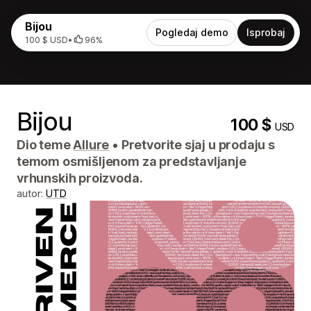
Bijou
Pogledaj demo
Isprobaj
100 $ USD
•
96%
Bijou
100 $
USD
Dio teme
Allure
•
Pretvorite sjaj u prodaju s
temom osmišljenom za predstavljanje
vrhunskih proizvoda.
autor:
UTD