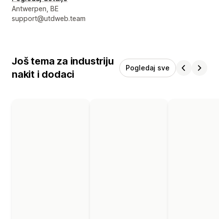
Podaci za kontakt dizajnera
Antwerpen, BE
support@utdweb.team
Još tema za industriju
Pogledaj sve
nakit i dodaci