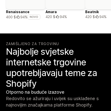
Renaissance
Amara
Beatnik
420 $
94%
420 $
94%
400 $
94%
NOVO
ZAMIŠLJENO ZA TRGOVINU
Najbolje svjetske
internetske trgovine
upotrebljavaju teme za
Shopify
Otporno na buduće izazove
Redovito se ažuriraju i uvijek su usklađene s
najnovijim značajkama platforme Shopify.