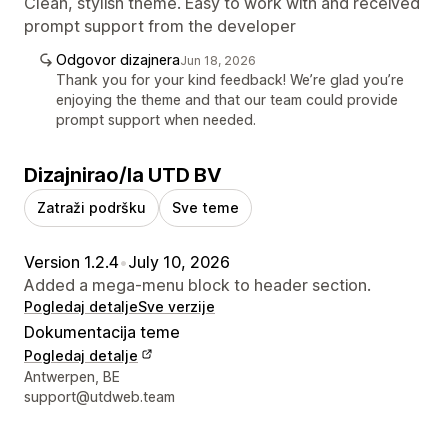
Clean, stylish theme. Easy to work with and received
prompt support from the developer
Odgovor dizajnera
Jun 18, 2026
Thank you for your kind feedback! We’re glad you’re
enjoying the theme and that our team could provide
prompt support when needed.
Dizajnirao/la UTD BV
Zatraži podršku
Sve teme
Version 1.2.4
•
July 10, 2026
Added a mega-menu block to header section.
Pogledaj detalje
Sve verzije
Dokumentacija teme
Pogledaj detalje
Podaci za kontakt dizajnera
Antwerpen, BE
support@utdweb.team