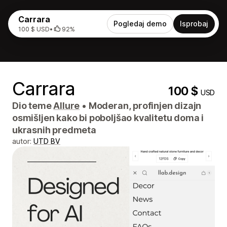
Carrara
Pogledaj demo
Isprobaj
100 $ USD
•
92%
Carrara
100 $
USD
Dio teme
Allure
•
Moderan, profinjen dizajn
osmišljen kako bi poboljšao kvalitetu doma i
ukrasnih predmeta
autor:
UTD BV