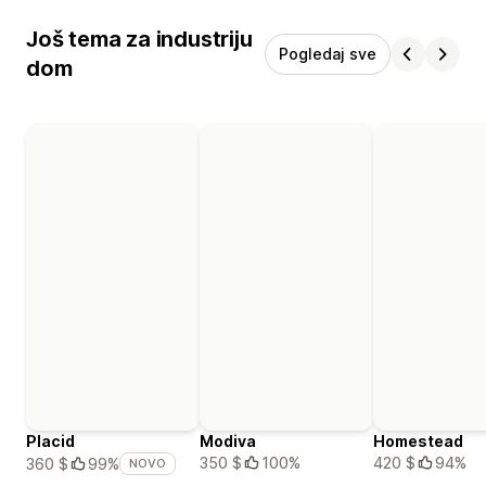
Još tema za industriju
Pogledaj sve
dom
Placid
Modiva
Homestead
350 $
100%
420 $
94%
360 $
99%
NOVO