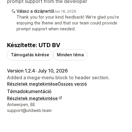
prompt support from the developer
Válasz a dizájnertől
Jun 18, 2026
Thank you for your kind feedback! We’re glad you’re
enjoying the theme and that our team could provide
prompt support when needed.
Készítette: UTD BV
Támogatás kérése
Minden téma
Version 1.2.4
•
July 10, 2026
Added a mega-menu block to header section.
Részletek megtekintése
Összes verzió
Témadokumentáció
Részletek megtekintése
Dizájner kapcsolattartási adatai
Antwerpen, BE
support@utdweb.team