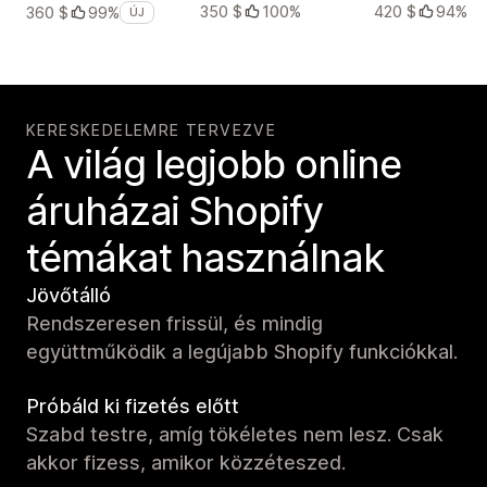
350 $
100%
420 $
94%
360 $
99%
ÚJ
KERESKEDELEMRE TERVEZVE
A világ legjobb online
áruházai Shopify
témákat használnak
Jövőtálló
Rendszeresen frissül, és mindig
együttműködik a legújabb Shopify funkciókkal.
Próbáld ki fizetés előtt
Szabd testre, amíg tökéletes nem lesz. Csak
akkor fizess, amikor közzéteszed.