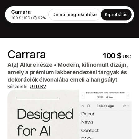
Carrara
Demó megtekintése
Kipróbálás
100 $ USD
•
92%
Carrara
100 $
USD
A(z)
Allure
része
•
Modern, kifinomult dizájn,
amely a prémium lakberendezési tárgyak és
dekorációk élvonalába emeli a hangsúlyt
Készítette:
UTD BV