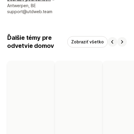
Kontaktné údaje vývojára
Antwerpen, BE
support@utdweb.team
Ďalšie témy pre
Zobraziť všetko
odvetvie domov