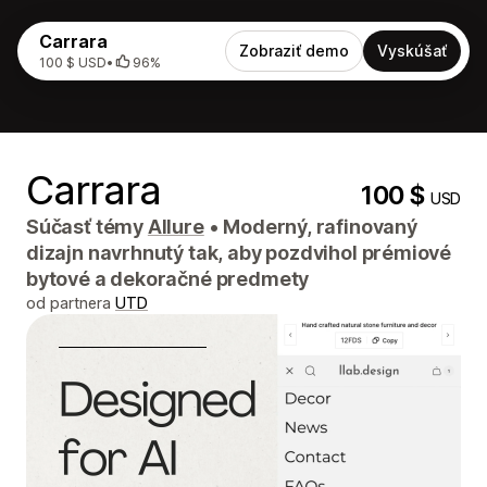
Carrara
Zobraziť demo
Vyskúšať
100 $ USD
•
96%
Carrara
100 $
USD
Súčasť témy
Allure
•
Moderný, rafinovaný
dizajn navrhnutý tak, aby pozdvihol prémiové
bytové a dekoračné predmety
od partnera
UTD