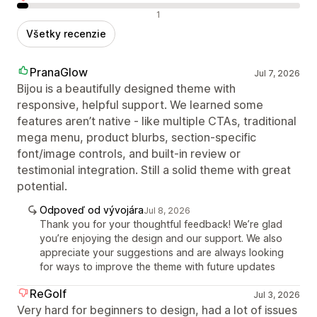
Negatívne recenzie
1
Všetky recenzie
PranaGlow
Jul 7, 2026
Bijou is a beautifully designed theme with
responsive, helpful support. We learned some
features aren’t native - like multiple CTAs, traditional
mega menu, product blurbs, section‑specific
font/image controls, and built‑in review or
testimonial integration. Still a solid theme with great
potential.
Odpoveď od vývojára
Jul 8, 2026
Thank you for your thoughtful feedback! We’re glad
you’re enjoying the design and our support. We also
appreciate your suggestions and are always looking
for ways to improve the theme with future updates
ReGolf
Jul 3, 2026
Very hard for beginners to design, had a lot of issues