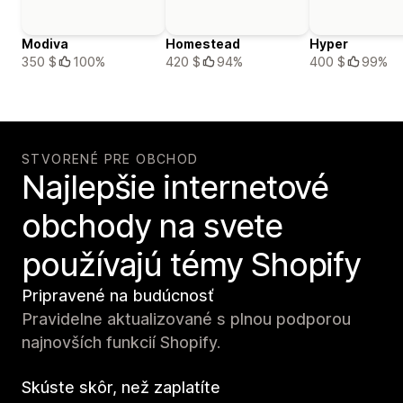
Modiva
Homestead
Hyper
350 $
100%
420 $
94%
400 $
99%
STVORENÉ PRE OBCHOD
Najlepšie internetové
obchody na svete
používajú témy Shopify
Pripravené na budúcnosť
Pravidelne aktualizované s plnou podporou
najnovších funkcií Shopify.
Skúste skôr, než zaplatíte