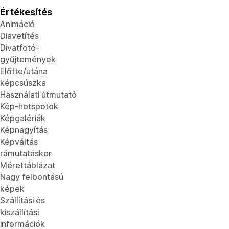
Értékesítés
Animáció
Diavetítés
Divatfotó-
gyűjtemények
Előtte/utána
képcsúszka
Használati útmutató
Kép-hotspotok
Képgalériák
Képnagyítás
Képváltás
rámutatáskor
Mérettáblázat
Nagy felbontású
képek
Szállítási és
kiszállítási
információk