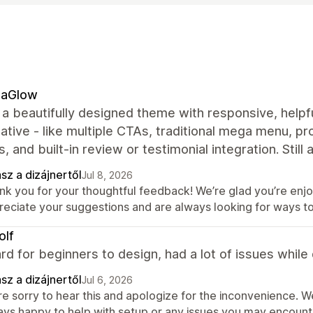
naGlow
s a beautifully designed theme with responsive, hel
native - like multiple CTAs, traditional mega menu, p
s, and built‑in review or testimonial integration. Still
sz a dizájnertől
Jul 8, 2026
nk you for your thoughtful feedback! We’re glad you’re enjo
reciate your suggestions and are always looking for ways t
olf
rd for beginners to design, had a lot of issues while
sz a dizájnertől
Jul 6, 2026
re sorry to hear this and apologize for the inconvenience. 
ays happy to help with setup or any issues you may encounte