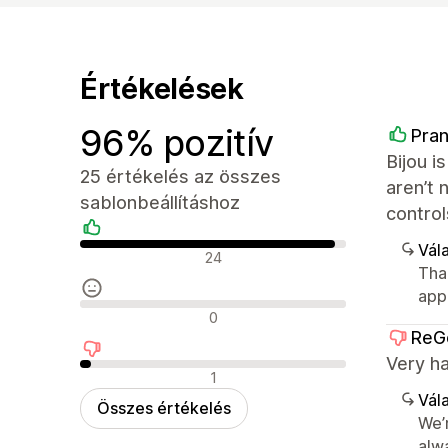
Értékelések
96% pozitív
Pra
Bijou i
25 értékelés az összes
aren’t 
sablonbeállításhoz
control
Vála
Pozitív értékelések
24
Tha
app
Semleges értékelések
0
ReG
Very ha
Negatív értékelések
1
Vála
Összes értékelés
We’
alw