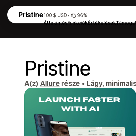
Pristine
100 $ USD
•
96%
Áttekintés
Funkciók
Értékelések
Támoga
Pristine
A(z)
Allure
része
•
Lágy, minimalis