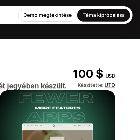
Demó megtekintése
Téma kipróbálása
100 $
USD
ét jegyében készült.
Készítette:
UTD