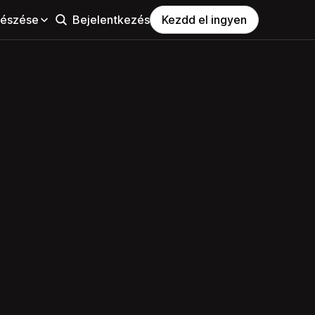
észése
Bejelentkezés
Kezdd el ingyen