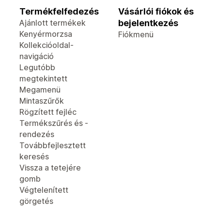
Termékfelfedezés
Vásárlói fiókok és
Ajánlott termékek
bejelentkezés
Kenyérmorzsa
Fiókmenü
Kollekcióoldal-
navigáció
Legutóbb
megtekintett
Megamenü
Mintaszűrők
Rögzített fejléc
Termékszűrés és -
rendezés
Továbbfejlesztett
keresés
Vissza a tetejére
gomb
Végtelenített
görgetés