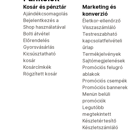
Kosár és pénztár
Marketing és
Ajándékcsomagolás
konverzió
Bejelentkezés a
Életkor-ellenőrző
Shop használatával
Visszaszámláló
Bolti átvétel
Testreszabható
Előrendelés
kapcsolatfelvételi
Gyorsvásárlás
űrlap
Kicsúsztatható
Termékjelvények
kosár
Sajtómegjelenések
Kosárcímkék
Promóciós felugró
Rögzített kosár
ablakok
Promóciós csempék
Promóciós bannerek
Menün belüli
promóciók
Legutóbb
megtekintett
Készletértesítő
Készletszámláló