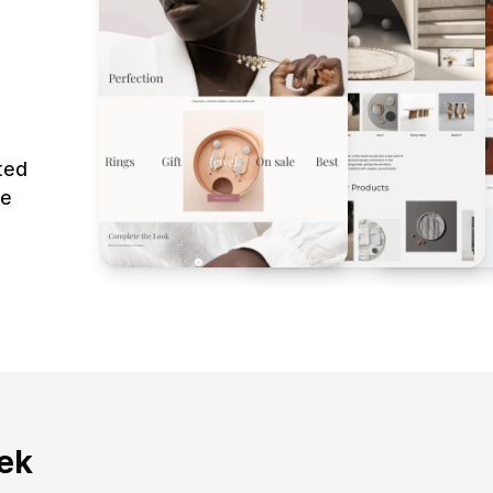
ted
ne
tek