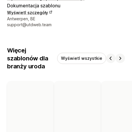
Dokumentacja szablonu
Wyświetl szczegóły
Dane kontaktowe projektanta
Antwerpen, BE
support@utdweb.team
Więcej
szablonów dla
Wyświetl wszystkie
branży uroda