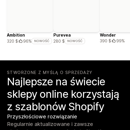
Ambition
Purevea
Wonder
390 $
99%
320 $
96%
280 $
NOWOŚĆ
NOWOŚĆ
STWORZONE Z MYŚLĄ O SPRZEDAŻY
Najlepsze na świecie
sklepy online korzystają
z szablonów Shopify
Przyszłościowe rozwiązanie
Regularnie aktualizowane i zawsze