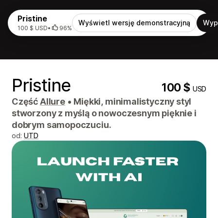
Pristine
Wyświetl wersję demonstracyjną
Wyp
100 $ USD
•
96%
Pristine
100 $
USD
Część
Allure
•
Miękki, minimalistyczny styl
stworzony z myślą o nowoczesnym pięknie i
dobrym samopoczuciu.
od:
UTD