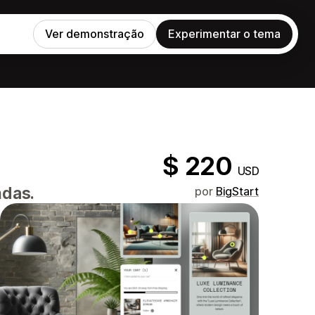
Ver demonstração
Experimentar o tema
$ 220
USD
ndas.
por
BigStart