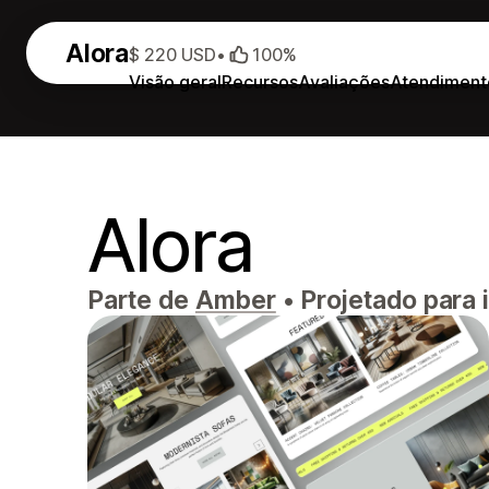
Alora
$ 220 USD
•
100%
Visão geral
Recursos
Avaliações
Atendiment
Alora
Parte de
Amber
•
Projetado para i