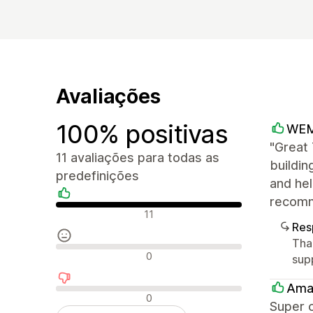
Avaliações
100% positivas
WE
"Great
11 avaliações para todas as
buildin
predefinições
and hel
recomm
Avaliações positivas
11
Res
Tha
Avaliações neutras
0
sup
Ama
Avaliações negativas
0
Super 