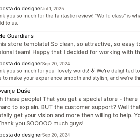
posta do designer
Jul 1, 2025
nk you so much for the fantastic review! "World class" is wh
d to us.
le Guardians
this store template! So clean, so attractive, so easy 
ional team! Happy that I decided for working with th
posta do designer
Sep 20, 2024
nk you so much for your lovely words! 🌟 We’re delighted to
e to make your experience smooth and stylish, and we’re thr
ovanje Duše
 these people! That you get a special store - there is
 hard to explain. BUT the customer support? Well that 
tally get your vision and more then willing to help. Y
Thank you SOOOOO much guys!
posta do designer
Sep 20, 2024