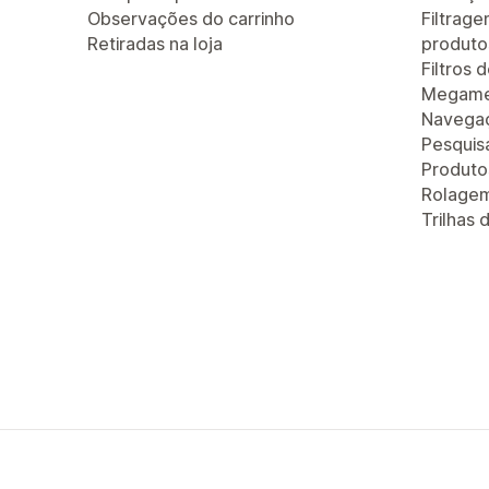
Observações do carrinho
Filtrag
Retiradas na loja
produto
Filtros 
Megam
Navegaç
Pesquis
Produt
Rolagem 
Trilhas