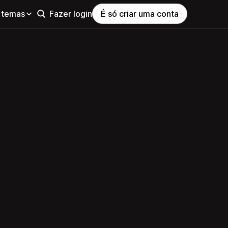
 temas
Fazer login
É só criar uma conta