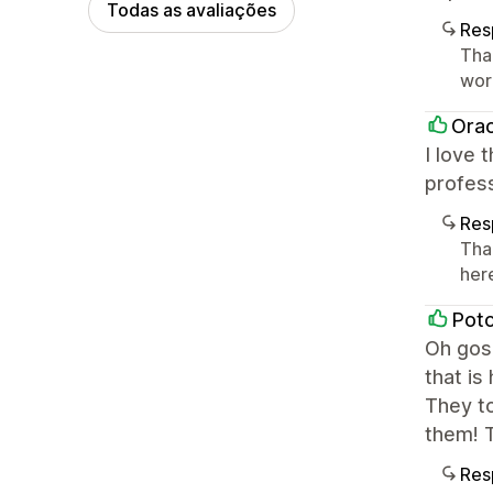
Todas as avaliações
Res
Tha
worl
Orac
I love 
profess
Res
Tha
her
Pot
Oh gosh
that is
They to
them! 
Res