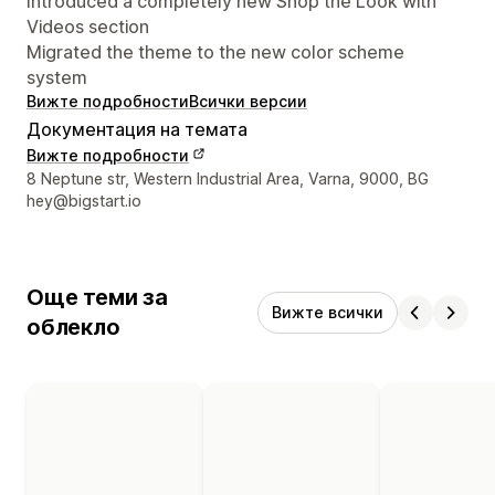
Introduced a completely new Shop the Look with
Videos section
Migrated the theme to the new color scheme
system
Вижте подробности
Всички версии
Документация на темата
Вижте подробности
Данни за връзка с дизайнера
8 Neptune str, Western Industrial Area, Varna, 9000, BG
hey@bigstart.io
Още теми за
Вижте всички
облекло