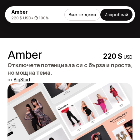
Amber
Вижте демо
Изпробвай
220 $ USD
•
100%
Amber
220 $
USD
Отключете потенциала си с бърза и проста,
но мощна тема.
от
BigStart