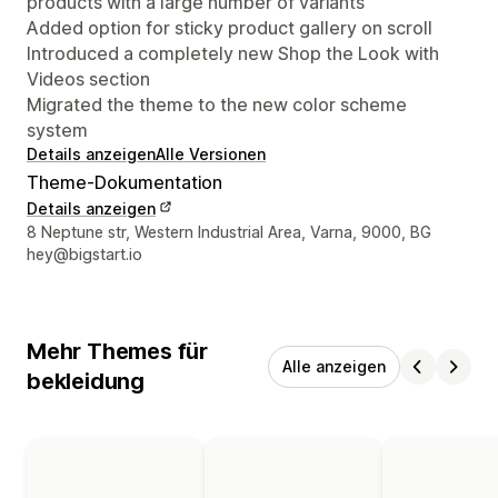
products with a large number of variants
Added option for sticky product gallery on scroll
Introduced a completely new Shop the Look with
Videos section
Migrated the theme to the new color scheme
system
Details anzeigen
Alle Versionen
Theme-Dokumentation
Details anzeigen
Designer-Kontaktdaten
8 Neptune str, Western Industrial Area, Varna, 9000, BG
hey@bigstart.io
Mehr Themes für
Alle anzeigen
bekleidung