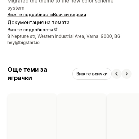
Migrated the theme to the new color scheme
system
Вижте подробности
Всички версии
Документация на темата
Вижте подробности
Данни за връзка с дизайнера
8 Neptune str, Western Industrial Area, Varna, 9000, BG
hey@bigstart.io
Още теми за
Вижте всички
играчки