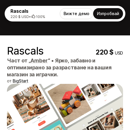
Rascals
Вижте демо
Изпробвай
220 $ USD
•
100%
Rascals
220 $
USD
Част от „
Amber
“
•
Ярко, забавно и
оптимизирано за разрастване на вашия
магазин за играчки.
от
BigStart