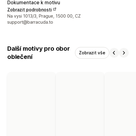
Dokumentace k motivu
Zobrazit podrobnosti
Kontaktní údaje designéra
Na vysi 1013/3, Prague, 1500 00, CZ
support@barracuda.to
Další motivy pro obor
Zobrazit vše
oblečení