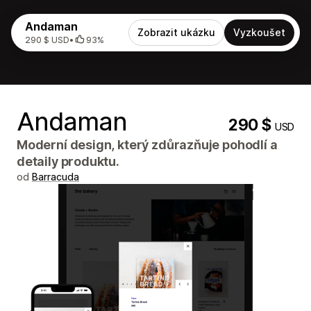
Andaman
Zobrazit ukázku
Vyzkoušet
290 $ USD
•
93%
Andaman
290 $
USD
Moderní design, který zdůrazňuje pohodlí a
detaily produktu.
od
Barracuda