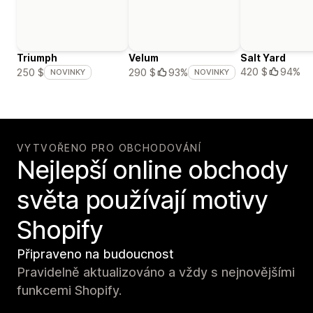
Triumph
Velum
Salt Yard
420 $
94%
250 $
290 $
93%
NOVINKY
NOVINKY
VYTVOŘENO PRO OBCHODOVÁNÍ
Nejlepší online obchody
světa používají motivy
Shopify
Připraveno na budoucnost
Pravidelně aktualizováno a vždy s nejnovějšími
funkcemi Shopify.