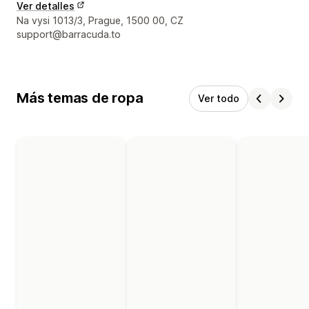
Ver detalles
Detalles de contacto del diseñador
Na vysi 1013/3, Prague, 1500 00, CZ
support@barracuda.to
Más temas de ropa
Ver todo