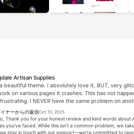
dale Artisan Supplies
 a beautiful theme. I absolutely love it, BUT, very glit
rk on various pages it crashes. This has not happene
 frustrating. I NEVER have the same problem on anoth
ザイナーからの返信
Oct 10, 2025
lo, Thank you for your honest review and kind words about A
ues you’ve faced. While this isn’t a common problem, we tak
ase stay in touch with our support—we’re committed to reso