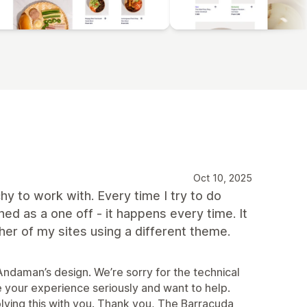
Oct 10, 2025
chy to work with. Every time I try to do
d as a one off - it happens every time. It
er of my sites using a different theme.
ndaman’s design. We’re sorry for the technical
e your experience seriously and want to help.
lving this with you. Thank you, The Barracuda