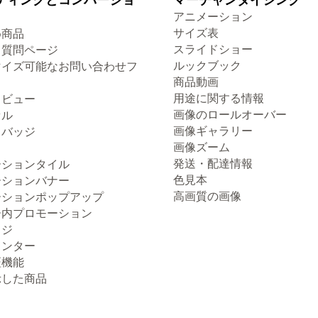
アニメーション
サイズ表
め商品
スライドショー
る質問ページ
ルックブック
マイズ可能なお問い合わせフ
商品動画
用途に関する情報
クビュー
画像のロールオーバー
セル
画像ギャラリー
トバッジ
画像ズーム
発送・配達情報
ーションタイル
色見本
ーションバナー
高画質の画像
ーションポップアップ
ー内プロモーション
ッジ
ウンター
証機能
示した商品