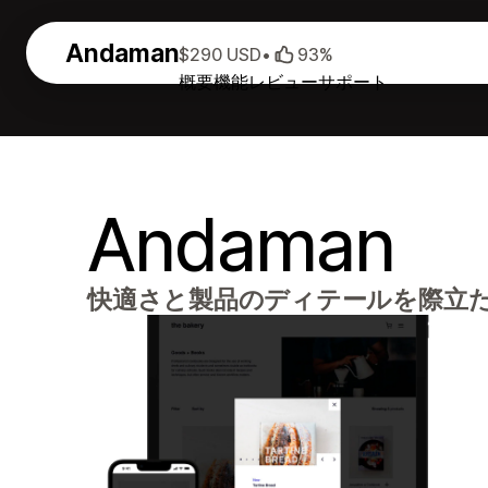
Andaman
$290 USD
•
93%
概要
機能
レビュー
サポート
Andaman
快適さと製品のディテールを際立