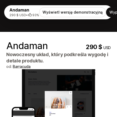
Andaman
Wyświetl wersję demonstracyjną
Wyp
290 $ USD
•
93%
Andaman
290 $
USD
Nowoczesny układ, który podkreśla wygodę i
detale produktu.
od:
Barracuda