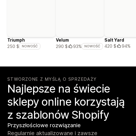
Triumph
Velum
Salt Yard
420 $
94%
250 $
290 $
93%
NOWOŚĆ
NOWOŚĆ
STWORZONE Z MYŚLĄ O SPRZEDAŻY
Najlepsze na świecie
sklepy online korzystają
z szablonów Shopify
Przyszłościowe rozwiązanie
Regularnie aktualizowane i zawsze