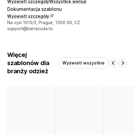
Wyświetl szczegóły
Wszystkie wersje
Dokumentacja szablonu
Wyświetl szczegóły
Dane kontaktowe projektanta
Na vysi 1013/3, Prague, 1500 00, CZ
support@barracuda.to
Więcej
szablonów dla
Wyświetl wszystkie
branży odzież