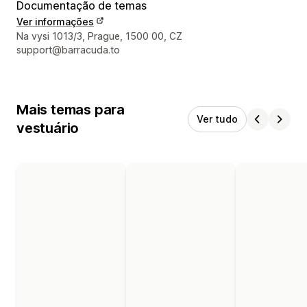
Documentação de temas
Ver informações
Informações de contato do designer
Na vysi 1013/3, Prague, 1500 00, CZ
support@barracuda.to
Mais temas para
Ver tudo
vestuário