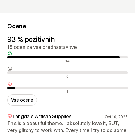
Ocene
93 % pozitivnih
15 ocen za vse prednastavitve
Pozitivne ocene
14
Nevtralne ocene
0
Negativne ocene
1
Vse ocene
Langdale Artisan Supplies
Oct 10, 2025
This is a beautiful theme. I absolutely love it, BUT,
very glitchy to work with. Every time I try to do some