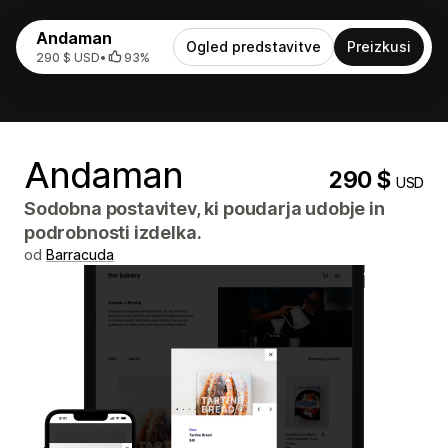
Andaman
Ogled predstavitve
Preizkusi
290 $ USD
•
93%
Andaman
290 $
USD
Sodobna postavitev, ki poudarja udobje in
podrobnosti izdelka.
od
Barracuda