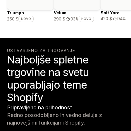
Triumph
Velum
Salt Yard
420 $
94%
250 $
290 $
93%
NOVO
NOVO
USTVARJENO ZA TRGOVANJE
Najboljše spletne
trgovine na svetu
uporabljajo teme
Shopify
Pripravljeno na prihodnost
Redno posodobljeno in vedno deluje z
najnovejšimi funkcijami Shopify.