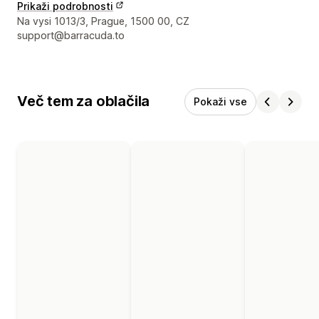
Prikaži podrobnosti
Podatki za stik z oblikovalcem
Na vysi 1013/3, Prague, 1500 00, CZ
support@barracuda.to
Več tem za oblačila
Pokaži vse