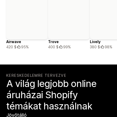
Airwave
Trove
Lively
420 $
95%
400 $
99%
380 $
98%
KERESKEDELEMRE TERVEZVE
A világ legjobb online
áruházai Shopify
témákat használnak
Jövőtálló