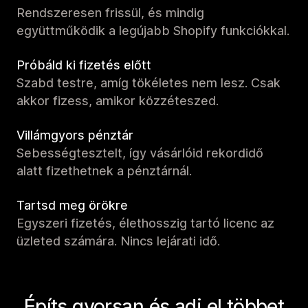
Rendszeresen frissül, és mindig
együttműködik a legújabb Shopify funkciókkal.
Próbáld ki fizetés előtt
Szabd testre, amíg tökéletes nem lesz. Csak
akkor fizess, amikor közzéteszed.
Villámgyors pénztár
Sebességtesztelt, így vásárlóid rekordidő
alatt fizethetnek a pénztárnál.
Tartsd meg örökre
Egyszeri fizetés, élethosszig tartó licenc az
üzleted számára. Nincs lejárati idő.
Építs gyorsan és adj el többet