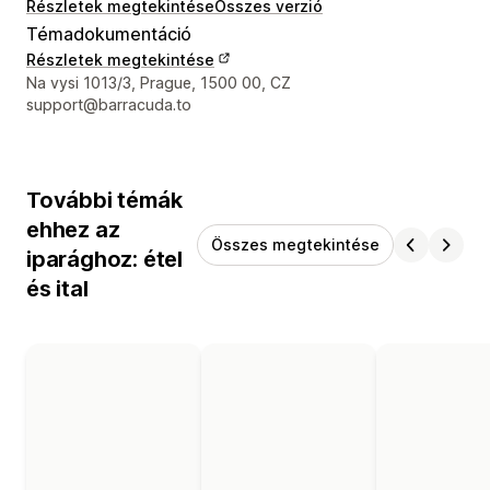
Részletek megtekintése
Összes verzió
Témadokumentáció
Részletek megtekintése
Dizájner kapcsolattartási adatai
Na vysi 1013/3, Prague, 1500 00, CZ
support@barracuda.to
További témák
ehhez az
Összes megtekintése
iparághoz: étel
és ital