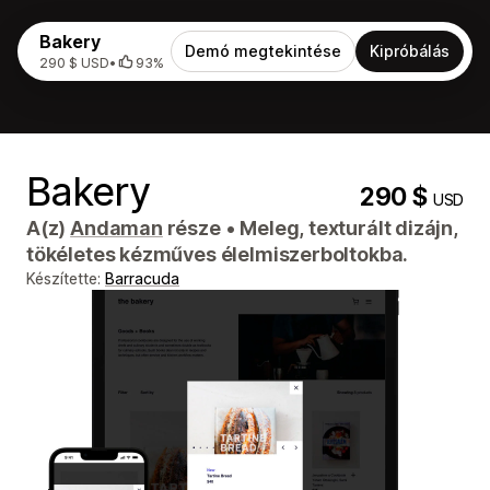
Bakery
Demó megtekintése
Kipróbálás
290 $ USD
•
93%
Bakery
290 $
USD
A(z)
Andaman
része
•
Meleg, texturált dizájn,
tökéletes kézműves élelmiszerboltokba.
Készítette:
Barracuda