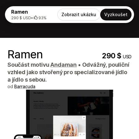
Ramen
Zobrazit ukázku
Vyzkoušet
290 $ USD
•
93%
Ramen
290 $
USD
Součást motivu
Andaman
•
Odvážný, pouliční
vzhled jako stvořený pro specializované jídlo
a jídlo s sebou.
od
Barracuda