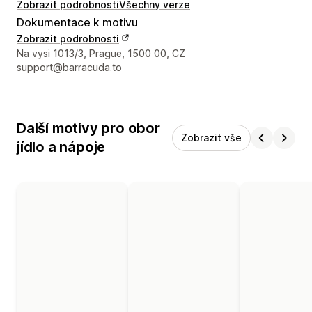
Zobrazit podrobnosti
Všechny verze
Dokumentace k motivu
Zobrazit podrobnosti
Kontaktní údaje designéra
Na vysi 1013/3, Prague, 1500 00, CZ
support@barracuda.to
Další motivy pro obor
Zobrazit vše
jídlo a nápoje