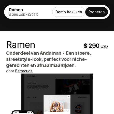
Ramen
Demo bekijken
Proberen
$ 290 USD
•
93%
Ramen
$ 290
USD
Onderdeel van
Andaman
•
Een stoere,
streetstyle-look, perfect voor niche-
gerechten en afhaalmaaltijden.
door
Barracuda