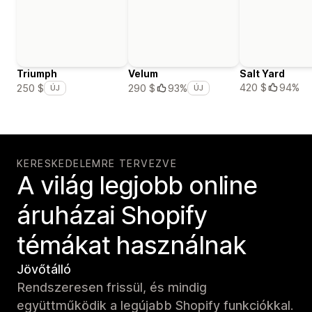
Triumph
Velum
Salt Yard
420 $
94%
250 $
290 $
93%
ÚJ
ÚJ
KERESKEDELEMRE TERVEZVE
A világ legjobb online
áruházai Shopify
témákat használnak
Jövőtálló
Rendszeresen frissül, és mindig
együttműködik a legújabb Shopify funkciókkal.