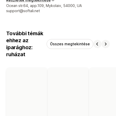
Részletek megtekintése
Dizájner kapcsolattartási adatai
Ocean str.64, app.109, Mykolaiv, 54000, UA
support@softali.net
További témák
ehhez az
Összes megtekintése
iparághoz:
ruházat