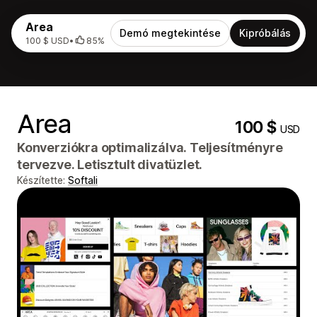
Area
Demó megtekintése
Kipróbálás
100 $ USD
•
85%
Area
100 $
USD
Konverziókra optimalizálva. Teljesítményre
tervezve. Letisztult divatüzlet.
Készítette:
Softali