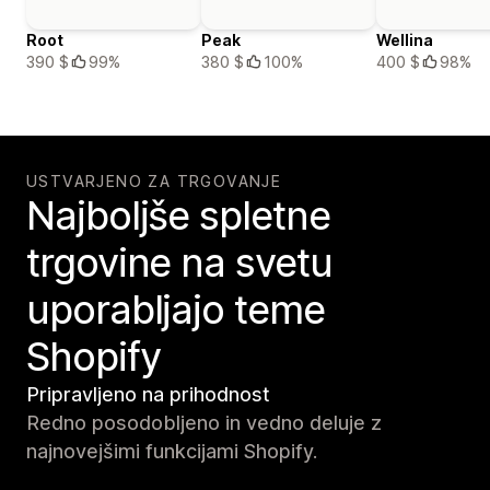
Root
Peak
Wellina
390 $
99%
380 $
100%
400 $
98%
USTVARJENO ZA TRGOVANJE
Najboljše spletne
trgovine na svetu
uporabljajo teme
Shopify
Pripravljeno na prihodnost
Redno posodobljeno in vedno deluje z
najnovejšimi funkcijami Shopify.