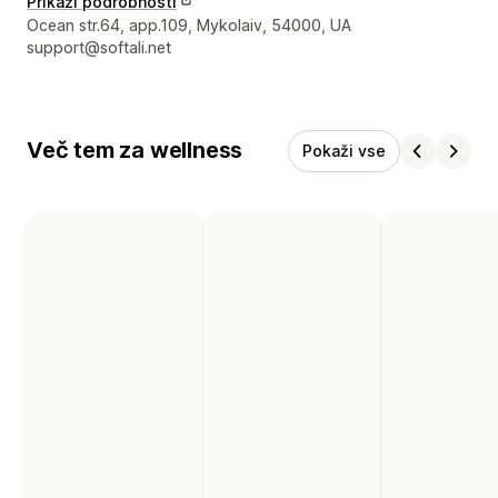
Prikaži podrobnosti
Podatki za stik z oblikovalcem
Ocean str.64, app.109, Mykolaiv, 54000, UA
support@softali.net
Več tem za wellness
Pokaži vse