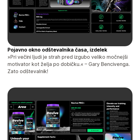
Pojavno okno odštevalnika časa, izdelek
»Pri večini ljudi je strah pred izgubo veliko močnejši
motivator kot želja po dobičku.« – Gary Bencivenga.
Zato odštevalnik!