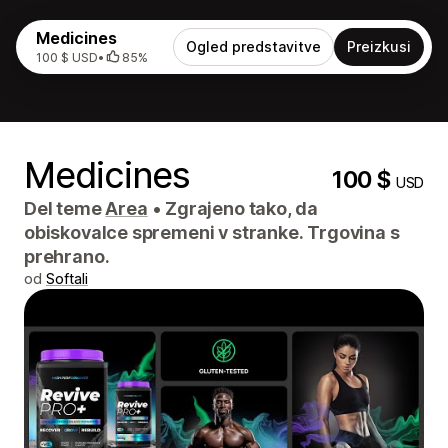
Medicines
Ogled predstavitve
Preizkusi
100 $ USD
•
85%
Medicines
100 $
USD
Del teme
Area
•
Zgrajeno tako, da
obiskovalce spremeni v stranke. Trgovina s
prehrano.
od
Softali