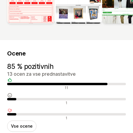
Ocene
85 % pozitivnih
13 ocen za vse prednastavitve
Pozitivne ocene
11
Nevtralne ocene
1
Negativne ocene
1
Vse ocene