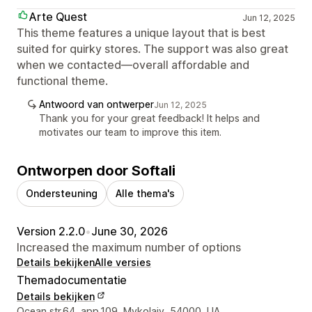
Arte Quest
Jun 12, 2025
This theme features a unique layout that is best
suited for quirky stores. The support was also great
when we contacted—overall affordable and
functional theme.
Antwoord van ontwerper
Jun 12, 2025
Thank you for your great feedback! It helps and
motivates our team to improve this item.
Ontworpen door Softali
Ondersteuning
Alle thema's
Version 2.2.0
•
June 30, 2026
Increased the maximum number of options
Details bekijken
Alle versies
Themadocumentatie
Details bekijken
Contactgegevens ontwerper
Ocean str.64, app.109, Mykolaiv, 54000, UA