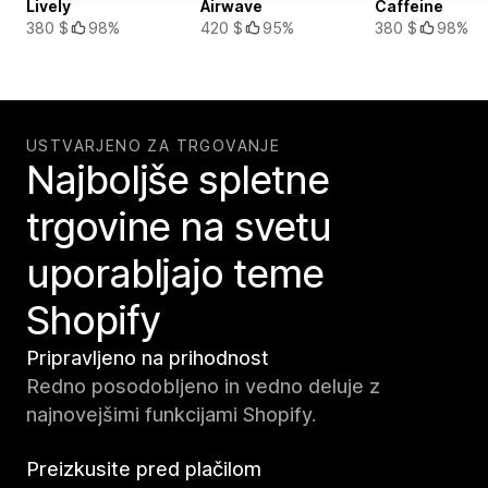
Lively
Airwave
Caffeine
380 $
98%
420 $
95%
380 $
98%
USTVARJENO ZA TRGOVANJE
Najboljše spletne
trgovine na svetu
uporabljajo teme
Shopify
Pripravljeno na prihodnost
Redno posodobljeno in vedno deluje z
najnovejšimi funkcijami Shopify.
Preizkusite pred plačilom