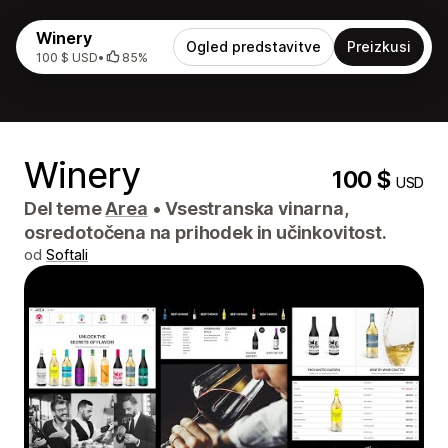
Winery
Ogled predstavitve
Preizkusi
100 $ USD
•
85%
Winery
100 $
USD
Del teme
Area
•
Vsestranska vinarna,
osredotočena na prihodek in učinkovitost.
od
Softali