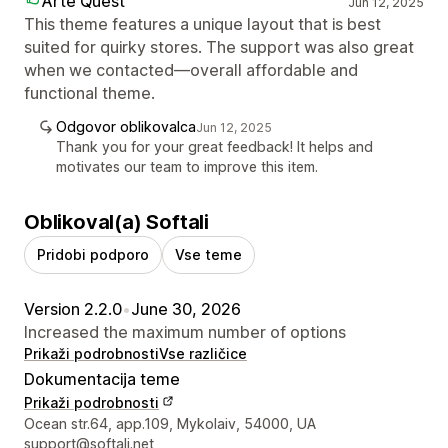
Arte Quest
Jun 12, 2025
This theme features a unique layout that is best
suited for quirky stores. The support was also great
when we contacted—overall affordable and
functional theme.
Odgovor oblikovalca
Jun 12, 2025
Thank you for your great feedback! It helps and
motivates our team to improve this item.
Oblikoval(a) Softali
Pridobi podporo
Vse teme
Version 2.2.0
•
June 30, 2026
Increased the maximum number of options
Prikaži podrobnosti
Vse različice
Dokumentacija teme
Prikaži podrobnosti
Podatki za stik z oblikovalcem
Ocean str.64, app.109, Mykolaiv, 54000, UA
support@softali.net