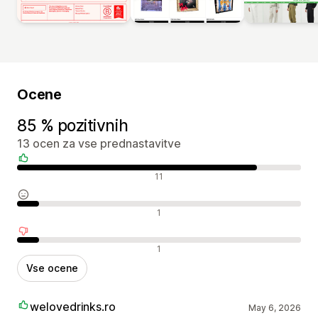
Ocene
85 % pozitivnih
13 ocen za vse prednastavitve
Pozitivne ocene
11
Nevtralne ocene
1
Negativne ocene
1
Vse ocene
welovedrinks.ro
May 6, 2026