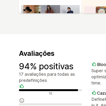
Avaliações
94% positivas
Blo
Super s
17 avaliações para todas as
optimi
predefinições
time.
Avaliações positivas
Caz
16
Definet
in it. 