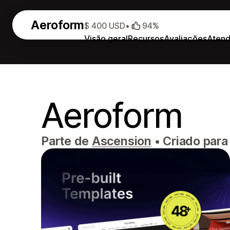
Aeroform
$ 400 USD
•
94%
Visão geral
Recursos
Avaliações
Aten
Aeroform
Parte de
Ascension
•
Criado para 