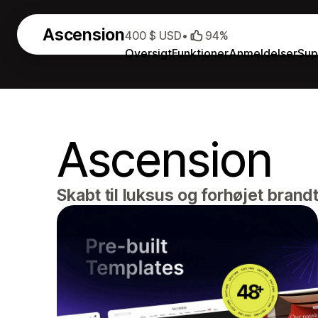
Ascension
400 $ USD
•
94%
Oversigt
Funktioner
Anmeldelser
Sup
Ascension
Skabt til luksus og forhøjet brand