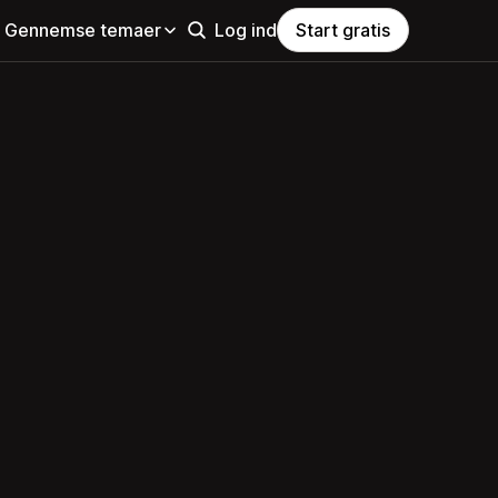
Gennemse temaer
Log ind
Start gratis