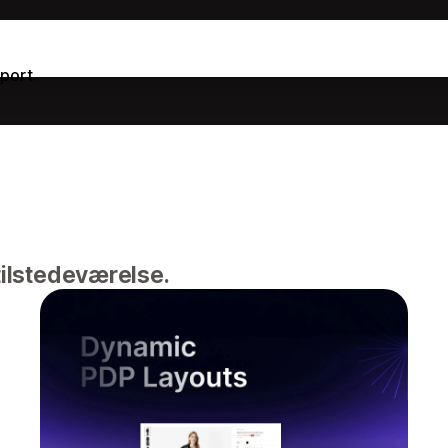
port
tilstedeværelse.