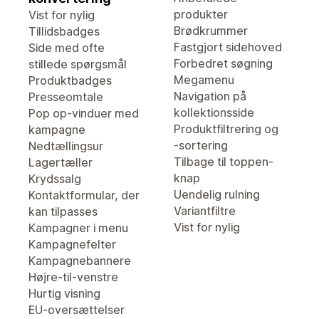
produkter
Vist for nylig
Brødkrummer
Tillidsbadges
Fastgjort sidehoved
Side med ofte
Forbedret søgning
stillede spørgsmål
Megamenu
Produktbadges
Navigation på
Presseomtale
kollektionsside
Pop op-vinduer med
Produktfiltrering og
kampagne
-sortering
Nedtællingsur
Tilbage til toppen-
Lagertæller
knap
Krydssalg
Uendelig rulning
Kontaktformular, der
Variantfiltre
kan tilpasses
Vist for nylig
Kampagner i menu
Kampagnefelter
Kampagnebannere
Højre-til-venstre
Hurtig visning
EU-oversættelser