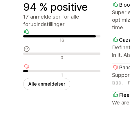
94 % positive
Blo
Super s
17 anmeldelser for alle
optimi
forudindstillinger
time.
Positive anmeldelser
Caz
16
Definet
in it. 
Neutrale anmeldelser
0
Pan
Negative anmeldelser
Support
1
bad. Th
Alle anmeldelser
Flea
We are