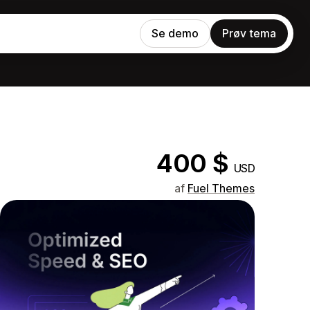
Se demo
Prøv tema
400 $
USD
af
Fuel Themes