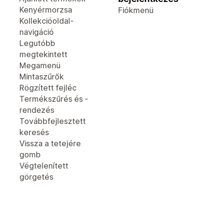
Kenyérmorzsa
Fiókmenü
Kollekcióoldal-
navigáció
Legutóbb
megtekintett
Megamenü
Mintaszűrők
Rögzített fejléc
Termékszűrés és -
rendezés
Továbbfejlesztett
keresés
Vissza a tetejére
gomb
Végtelenített
görgetés