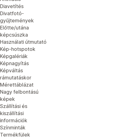
Diavetítés
Divatfotó-
gyűjtemények
Előtte/utána
képcsúszka
Használati útmutató
Kép-hotspotok
Képgalériák
Képnagyítás
Képváltás
rámutatáskor
Mérettáblázat
Nagy felbontású
képek
Szállítási és
kiszállítási
információk
Színminták
Termékfülek