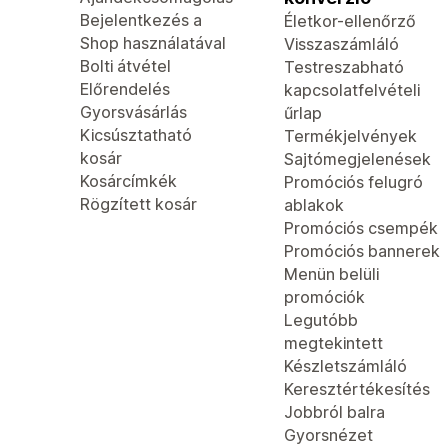
Bejelentkezés a
Életkor-ellenőrző
Shop használatával
Visszaszámláló
Bolti átvétel
Testreszabható
Előrendelés
kapcsolatfelvételi
Gyorsvásárlás
űrlap
Kicsúsztatható
Termékjelvények
kosár
Sajtómegjelenések
Kosárcímkék
Promóciós felugró
Rögzített kosár
ablakok
Promóciós csempék
Promóciós bannerek
Menün belüli
promóciók
Legutóbb
megtekintett
Készletszámláló
Keresztértékesítés
Jobbról balra
Gyorsnézet