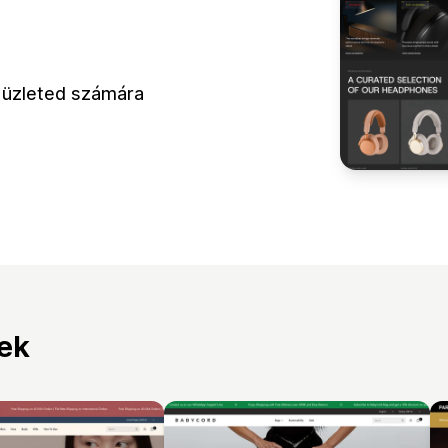
z üzleted számára
tek