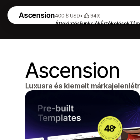
Ascension
400 $ USD
•
94%
Áttekintés
Funkciók
Értékelések
Tám
Ascension
Luxusra és kiemelt márkajelenlétr