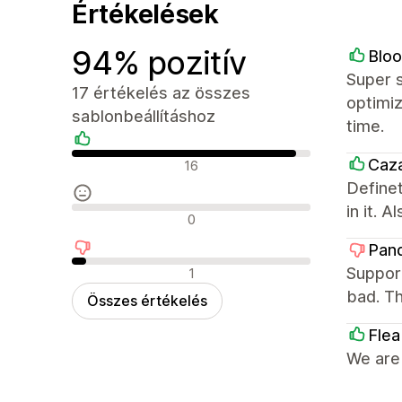
Értékelések
94% pozitív
Blo
Super s
17 értékelés az összes
optimi
sablonbeállításhoz
time.
Pozitív értékelések
Caz
16
Definet
in it. 
Semleges értékelések
0
Pan
Negatív értékelések
Support
1
bad. Th
Összes értékelés
Flea
We are