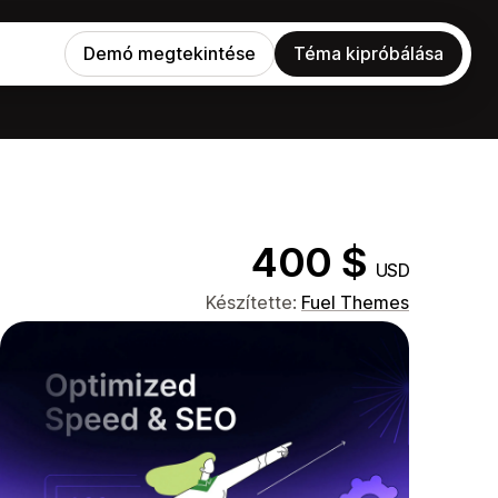
Demó megtekintése
Téma kipróbálása
400 $
USD
Készítette:
Fuel Themes