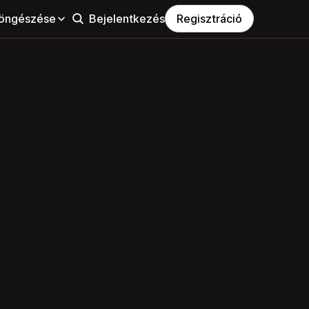
öngészése
Bejelentkezés
Regisztráció