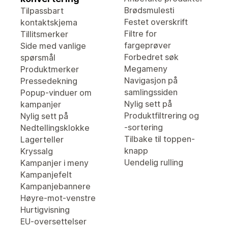
Brødsmulesti
Tilpassbart
Festet overskrift
kontaktskjema
Filtre for
Tillitsmerker
fargeprøver
Side med vanlige
Forbedret søk
spørsmål
Megameny
Produktmerker
Navigasjon på
Pressedekning
samlingssiden
Popup-vinduer om
Nylig sett på
kampanjer
Produktfiltrering og
Nylig sett på
-sortering
Nedtellingsklokke
Tilbake til toppen-
Lagerteller
knapp
Kryssalg
Uendelig rulling
Kampanjer i meny
Kampanjefelt
Kampanjebannere
Høyre-mot-venstre
Hurtigvisning
EU-oversettelser