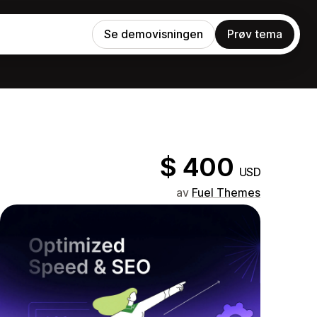
Se demovisningen
Prøv tema
$ 400
USD
av
Fuel Themes