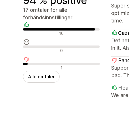
94 % positive
Super s
17 omtaler for alle
optimi
forhåndsinnstillinger
time.
Positive omtaler
Caz
16
Definet
in it. 
Nøytrale omtaler
0
Pan
Negative omtaler
Support
1
bad. Th
Alle omtaler
Flea
We are