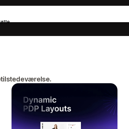
tøtte
etilstedeværelse.