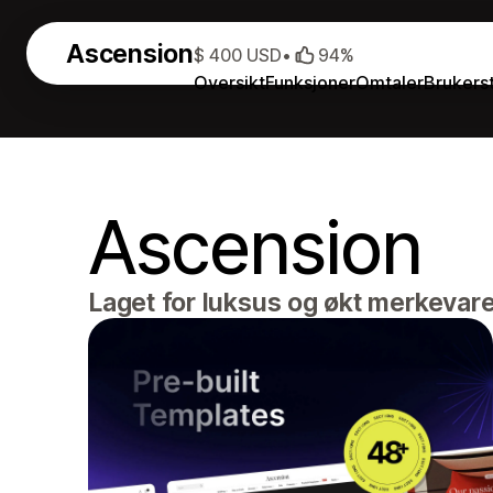
Ascension
$ 400 USD
•
94%
Oversikt
Funksjoner
Omtaler
Brukers
Ascension
Laget for luksus og økt merkevar