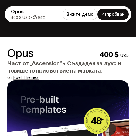
Opus
Вижте демо
Изпробвай
400 $ USD
•
94%
Opus
400 $
USD
Част от „
Ascension
“
•
Създаден за лукс и
повишено присъствие на марката.
от
Fuel Themes