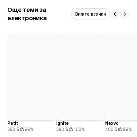
Още теми за
Вижте всички
електроника
Petit
Ignite
Nexvo
390 $
99%
380 $
100%
400 $
99%