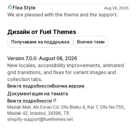
Flea Style
Aug 28, 2025
We are pleased with the theme and the support.
Дизайн от Fuel Themes
Получаване на поддръжка
Всички теми
Version 7.0.0
•
August 06, 2026
New locales, accessibility improvements, animated
grid transitions, and fixes for variant images and
collection tabs.
Вижте подробности
Всички версии
Документация на темата
Вижте подробности
Данни за връзка с дизайнера
Maslak Mah. Ahi Evran Cd. Ofis Bloku 4, Kat 7, Ofis No:755,
Maslak 42, Istanbul, 34398, TR
shopify-support@fuelthemes.net