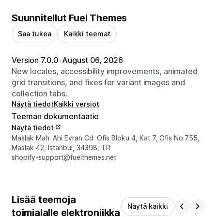
Suunnitellut Fuel Themes
Saa tukea
Kaikki teemat
Version 7.0.0
•
August 06, 2026
New locales, accessibility improvements, animated
grid transitions, and fixes for variant images and
collection tabs.
Näytä tiedot
Kaikki versiot
Teeman dokumentaatio
Näytä tiedot
Suunnittelijan yhteystiedot
Maslak Mah. Ahi Evran Cd. Ofis Bloku 4, Kat 7, Ofis No:755,
Maslak 42, Istanbul, 34398, TR
shopify-support@fuelthemes.net
Lisää teemoja
Näytä kaikki
toimialalle elektroniikka