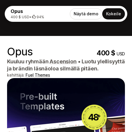
Opus
Näytä demo
Kokeile
400 $ USD
•
94%
Opus
400 $
USD
Kuuluu ryhmään
Ascension
•
Luotu ylellisyyttä
ja brändin läsnäoloa silmällä pitäen.
kehittäjä:
Fuel Themes