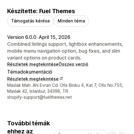
Készítette: Fuel Themes
Támogatás kérése
Minden téma
Version 6.0.0
•
April 15, 2026
Combined listings support, lightbox enhancements,
mobile menu navigation option, bug fixes, and slim
variant options on product cards.
Részletek megtekintése
Összes verzió
Témadokumentáció
Részletek megtekintése
Dizájner kapcsolattartási adatai
Maslak Mah. Ahi Evran Cd. Ofis Bloku 4, Kat 7, Ofis No:755,
Maslak 42, Istanbul, 34398, TR
shopify-support@fuelthemes.net
További témák
ehhez az