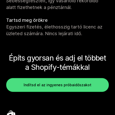
Sebességtesztelt, így vásárlóid rekordidő
alatt fizethetnek a pénztárnál.
Tartsd meg örökre
Egyszeri fizetés, élethosszig tartó licenc az
üzleted számára. Nincs lejárati idő.
Építs gyorsan és adj el többet
a Shopify-témákkal
Indítsd el az ingyenes próbaidőszakot