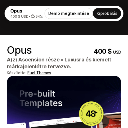
Opus
Demó megtekintése
Kipróbálás
400 $ USD
•
94%
Opus
400 $
USD
A(z)
Ascension
része
•
Luxusra és kiemelt
márkajelenlétre tervezve.
Készítette:
Fuel Themes