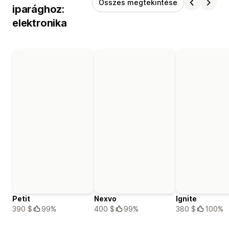
Összes megtekintése
iparághoz:
elektronika
Petit
Nexvo
Ignite
390 $
99%
400 $
99%
380 $
100%