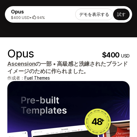
Opus
デモを表示する
試す
$400 USD
•
94%
Opus
$400
USD
Ascension
の一部
•
高級感と洗練されたブランド
イメージのために作られました。
作成者：
Fuel Themes