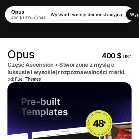
Opus
Wyświetl wersję demonstracyjną
Wyp
400 $ USD
•
94%
Opus
400 $
USD
Część
Ascension
•
Stworzone z myślą o
luksusie i wysokiej rozpoznawalności marki.
od:
Fuel Themes