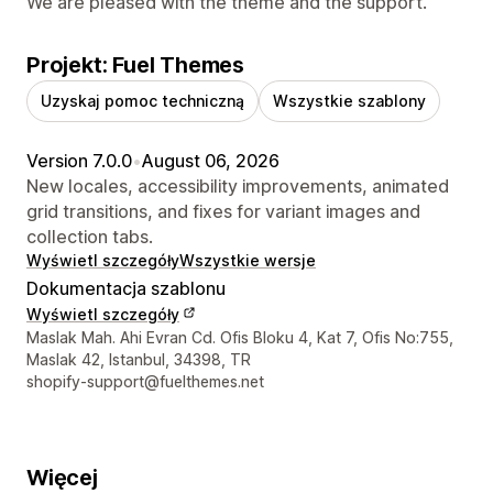
We are pleased with the theme and the support.
Projekt: Fuel Themes
Uzyskaj pomoc techniczną
Wszystkie szablony
Version 7.0.0
•
August 06, 2026
New locales, accessibility improvements, animated
grid transitions, and fixes for variant images and
collection tabs.
Wyświetl szczegóły
Wszystkie wersje
Dokumentacja szablonu
Wyświetl szczegóły
Dane kontaktowe projektanta
Maslak Mah. Ahi Evran Cd. Ofis Bloku 4, Kat 7, Ofis No:755,
Maslak 42, Istanbul, 34398, TR
shopify-support@fuelthemes.net
Więcej