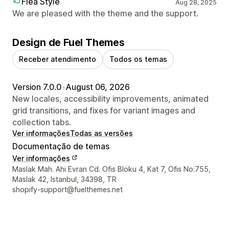
Flea Style
Aug 28, 2025
We are pleased with the theme and the support.
Design de Fuel Themes
Receber atendimento
Todos os temas
Version 7.0.0
•
August 06, 2026
New locales, accessibility improvements, animated
grid transitions, and fixes for variant images and
collection tabs.
Ver informações
Todas as versões
Documentação de temas
Ver informações
Informações de contato do designer
Maslak Mah. Ahi Evran Cd. Ofis Bloku 4, Kat 7, Ofis No:755,
Maslak 42, Istanbul, 34398, TR
shopify-support@fuelthemes.net