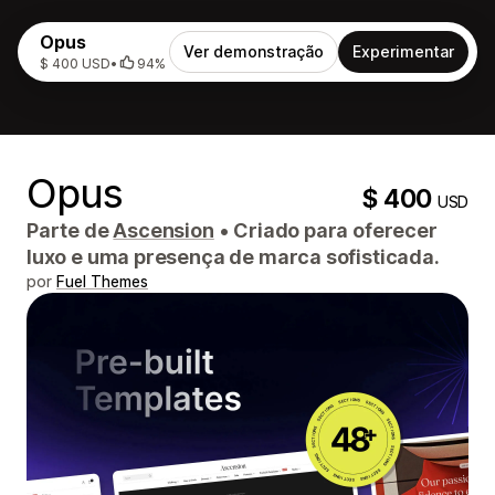
Opus
Ver demonstração
Experimentar
$ 400 USD
•
94%
Opus
$ 400
USD
Parte de
Ascension
•
Criado para oferecer
luxo e uma presença de marca sofisticada.
por
Fuel Themes