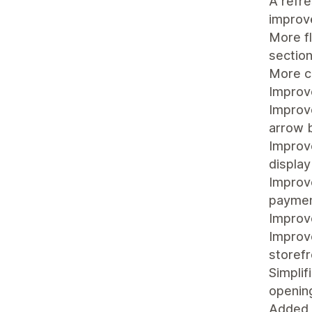
A refre
improv
More fl
section
More ca
Impro
Improve
arrow 
Improv
display
Improve
paymen
Improve
Improve
storefr
Simplif
opening
Added 