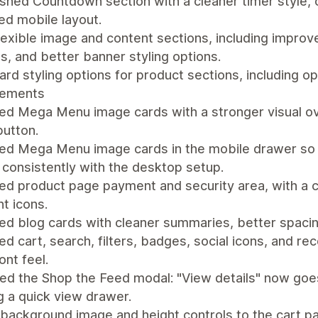
shed Countdown section with a cleaner timer style, op
ed mobile layout.
exible image and content sections, including improve
s, and better banner styling options.
rd styling options for product sections, including o
vements
d Mega Menu image cards with a stronger visual over
button.
ed Mega Menu image cards in the mobile drawer so he
 consistently with the desktop setup.
d product page payment and security area, with a cl
t icons.
d blog cards with cleaner summaries, better spacin
d cart, search, filters, badges, social icons, and 
ont feel.
ied the Shop the Feed modal: "View details" now goe
 a quick view drawer.
background image and height controls to the cart p