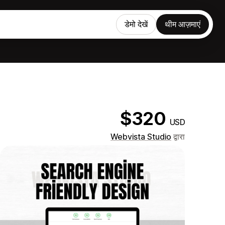
डेमो देखें
थीम आज़माएं
$320
USD
Webvista Studio
द्वारा