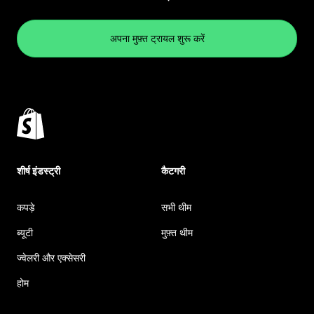
अपना मुफ़्त ट्रायल शुरू करें
शीर्ष इंडस्ट्री
कैटगरी
कपड़े
सभी थीम
ब्यूटी
मुफ़्त थीम
ज्वेलरी और एक्सेसरी
होम