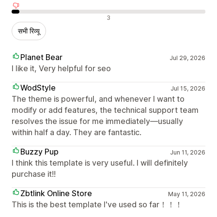
नकारात्मक रिव्यू
3
सभी रिव्यू
Planet Bear
Jul 29, 2026
I like it, Very helpful for seo
WodStyle
Jul 15, 2026
The theme is powerful, and whenever I want to
modify or add features, the technical support team
resolves the issue for me immediately—usually
within half a day. They are fantastic.
Buzzy Pup
Jun 11, 2026
I think this template is very useful. I will definitely
purchase it!!
Zbtlink Online Store
May 11, 2026
This is the best template I've used so far！！！