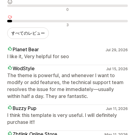
中間的なレビュー
0
否定的なレビュー
3
すべてのレビュー
Planet Bear
Jul 29, 2026
I like it, Very helpful for seo
WodStyle
Jul 15, 2026
The theme is powerful, and whenever I want to
modify or add features, the technical support team
resolves the issue for me immediately—usually
within half a day. They are fantastic.
Buzzy Pup
Jun 11, 2026
I think this template is very useful. I will definitely
purchase it!!
Zbtlink Online Store
May 11, 2026