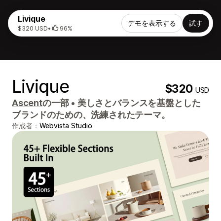
Livique
デモを表示する
試す
$320 USD
•
96%
Livique
$320
USD
Ascent
の一部
•
美しさとバランスを基盤とした
ブランドのための、洗練されたテーマ。
作成者：
Webvista Studio